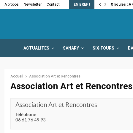
e la fermeture…
A propos
Newsletter
Contact
EN BREF !
Ollioules : A
ACTUALITÉS
SANARY
SIX-FOURS
B
Accueil
Association Art et Rencontres
Association Art et Rencontres
Association Art et Rencontres
Téléphone
06 61 76 49 93