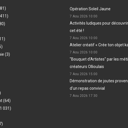
481)
Opération Soleil Jaune
(411)
7 Aou 2026
10:00
Activités ludiques pour découvri
80)
cet été !
7 Aou 2026
10:00
11)
Atelier créatif « Crée ton objet k
5)
7 Aou 2026
10:00
hie
(3)
"Bouquet d'Artistes" par les méti
créateurs Ollioulais
7 Aou 2026
15:00
Démonstration de joutes provenç
d'un repas convivial
)
7 Aou 2026
17:30
nt
(64)
1 031)
7)