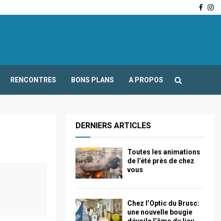
Face
In
-Fours : Frédéric Boccaletti s’adresse aux associations…
RENCONTRES
BONS PLANS
A PROPOS
DERNIERS ARTICLES
Toutes les animations
de l’été près de chez
vous
Chez l’Optic du Brusc:
une nouvelle bougie