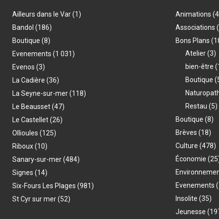
Ailleurs dans le Var
(1)
Animations
(
Bandol
(186)
Associations
Boutique
(8)
Bons Plans
(1
Atelier
(3)
Evenements
(1 031)
bien-être
(
Evenos
(3)
Boutique
(
La Cadière
(36)
Naturopat
La Seyne-sur-mer
(118)
Restau
(5)
Le Beausset
(47)
Boutique
(8)
Le Castellet
(26)
Brèves
(18)
Ollioules
(125)
Culture
(478)
Riboux
(10)
Économie
(25
Sanary-sur-mer
(484)
Environneme
Signes
(14)
Evenements
(
Six-Fours Les Plages
(981)
Insolite
(35)
St Cyr sur mer
(52)
Jeunesse
(19