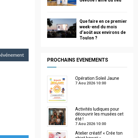
dévoile l’âme du lieu
Que faire en ce premier
week-end du mois
d’août aux environs de
Toulon ?
événement
PROCHAINS EVENEMENTS
Opération Soleil Jaune
7 Aou 2026
10:00
Activités ludiques pour
découvrir les musées cet
été !
7 Aou 2026
10:00
Atelier créatif « Crée ton
objet kawaii »