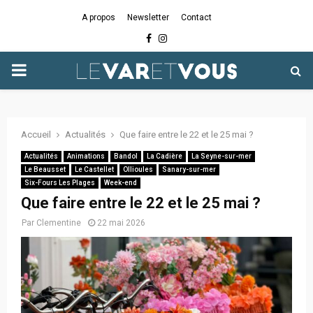
A propos
Newsletter
Contact
Facebook
Instagram
PRIMARY
MENU
Accueil
Actualités
Que faire entre le 22 et le 25 mai ?
Actualités
Animations
Bandol
La Cadière
La Seyne-sur-mer
Le Beausset
Le Castellet
Ollioules
Sanary-sur-mer
Six-Fours Les Plages
Week-end
Que faire entre le 22 et le 25 mai ?
Par
Clementine
22 mai 2026