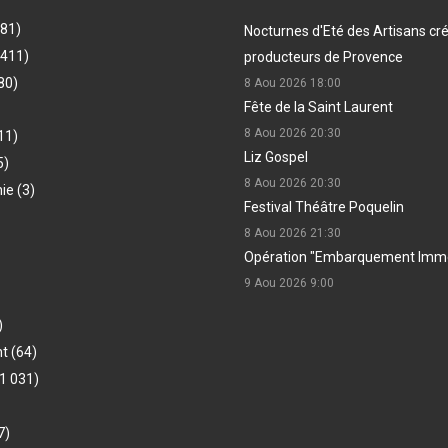
481)
Nocturnes d'Eté des Artisans cr
(411)
producteurs de Provence
80)
8 Aou 2026
18:00
Fête de la Saint Laurent
8 Aou 2026
20:30
11)
Liz Gospel
5)
8 Aou 2026
20:30
hie
(3)
Festival Théâtre Poquelin
8 Aou 2026
21:30
Opération "Embarquement Immé
9 Aou 2026
9:00
)
nt
(64)
1 031)
7)