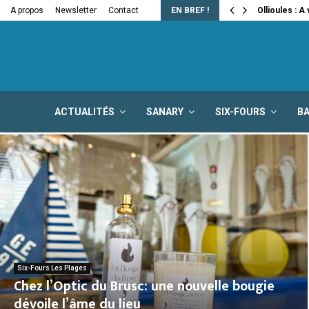
e la fermeture…
A propos
Newsletter
Contact
EN BREF !
Ollioules : A
ACTUALITÉS
SANARY
SIX-FOURS
B
Six-Fours Les Plages
Chez l’Optic du Brusc: une nouvelle bougie
dévoile l’âme du lieu