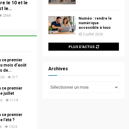
re le 10 et le
t le...
2566
Numéo : rendre le
numérique
accessible à tous
3 juillet 2026
PLUS D'ACTUS
n ce premier
u mois d’août
Archives
s de...
2026
317
n ce premier
 juillet
26
1114
n ce premier
 l’été ?
26
1024