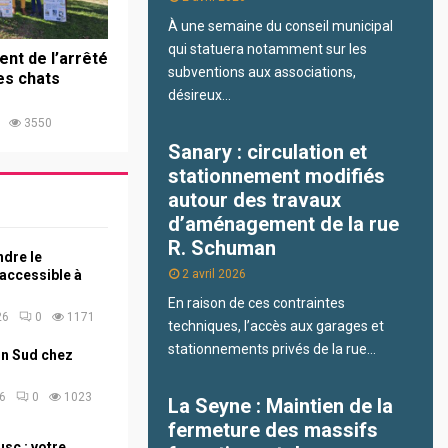
À une semaine du conseil municipal
qui statuera notamment sur les
nt de l’arrêté
subventions aux associations,
es chats
désireux...
3550
Sanary : circulation et
stationnement modifiés
autour des travaux
d’aménagement de la rue
R. Schuman
ndre le
accessible à
2 avril 2026
En raison de ces contraintes
26
0
1171
techniques, l’accès aux garages et
stationnements privés de la rue...
on Sud chez
26
0
1023
La Seyne : Maintien de la
fermeture des massifs
usc : votre