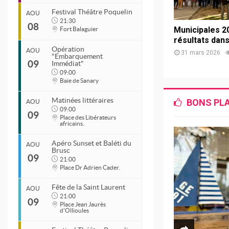
Festival Théâtre Poquelin
AOU
21:30
08
Municipales 20
Fort Balaguier
résultats dans
Opération
AOU
31 mars 2026
"Embarquement
09
Immédiat"
09:00
Baie de Sanary
Début
8 Aou 2026
18:00
Matinées littéraires
BONS PL
AOU
09:00
Fin
09
Place des Libérateurs
8 Aou 2026
18:00
africains.
Apéro Sunset et Baléti du
Organisateur
AOU
Brusc
Début
09
Ville de Six-Fours
21:00
8 Aou 2026
21:30
Début
04 94 34 93 00
Place Dr Adrien Cader.
Fin
8 Aou 2026
20:30
8 Aou 2026
21:30
Début
Fin
Lieu
Fête de la Saint Laurent
AOU
9 Aou 2026
09:00
8 Aou 2026
20:30
21:00
Quai de la Prud'homie
09
Début
Place Jean Jaurès
Organisateur
Quai de la Prud'homie
Fin
d'Ollioules
8 Aou 2026
20:30
9 Aou 2026
17:00
Organisateur
Théâtre Poquelin
Fin
04 94 30 55 00