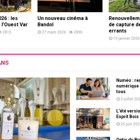
26 : les
Un nouveau cinéma à
Renouvelleme
 l’Ouest Var
Bandol
de capture d
errants
2815
27 mars 2026
2896
19 janvier 2026
ANS
Numéo : re
numérique 
tous
3 juillet 20
L’été versi
Esprit Bois
25 juin 20
Optic du Br