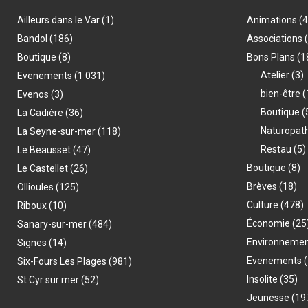
Ailleurs dans le Var
(1)
Animations
(
Bandol
(186)
Associations
Boutique
(8)
Bons Plans
(1
Atelier
(3)
Evenements
(1 031)
bien-être
(
Evenos
(3)
Boutique
(
La Cadière
(36)
Naturopat
La Seyne-sur-mer
(118)
Restau
(5)
Le Beausset
(47)
Boutique
(8)
Le Castellet
(26)
Brèves
(18)
Ollioules
(125)
Culture
(478)
Riboux
(10)
Économie
(25
Sanary-sur-mer
(484)
Environneme
Signes
(14)
Evenements
(
Six-Fours Les Plages
(981)
Insolite
(35)
St Cyr sur mer
(52)
Jeunesse
(19