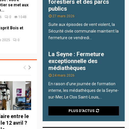
forestiers et des parcs
etier se met aux
publics
...
27 mars 2026
26
0
1048
Suite aux épisodes de vent violent, la
sprit Bois et
Sécurité civile communale maintient la
fermeture ce vendredi...
e 2025
0
La Seyne : Fermeture
exceptionnelle des
médiathèques
24 mars 2026
En raison d’une journée de formation
lités
interne, les médiathèques de la Seyne-
sur-Mer, Le Clos Saint-Louis,...
PLUS D'ACTUS
aire entre le
 le 12 avril ?