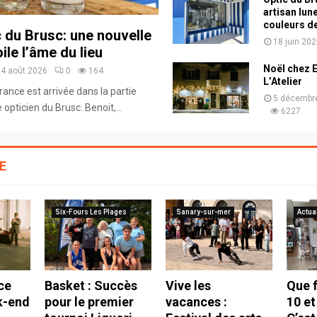
artisan lun
couleurs de
c du Brusc: une nouvelle
18 juin 20
ile l’âme du lieu
Noël chez E
4 août 2026
0
164
L’Atelier
ance est arrivée dans la partie
5 décembr
opticien du Brusc. Benoit,...
6227
E
Six-Fours Les Plages
Sanary-sur-mer
Actua
ce
Basket : Succès
Vive les
Que f
k-end
pour le premier
vacances :
10 et