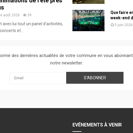
animations de l’été près
us
Que faire e
6 août 2026
39
week-end de
et avec lui tout un panel d'activités,
5 juin 2026
concerts et...
ormé des dernières actualités de votre commune en vous abonnant
notre newsletter.
EVÉNEMENTS À VENIR