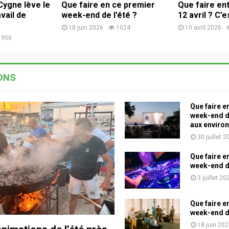
Cygne lève le
Que faire en ce premier
Que faire ent
avail de
week-end de l’été ?
12 avril ? C’es
18 juin 2026
1024
10 avril 2026
956
ONS
Que faire e
week-end d
aux environ
30 juillet 
Que faire e
week-end de
3 juillet 20
Que faire e
week-end de
18 juin 20