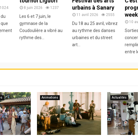
tournoi Liguori
Festival des arts
C’est
urbains à Sanary
prog
1024
8 juin 2026
1237
week
11 avril 2026
2555
 du
Les 6 et 7 juin, le
10 av
 que
gymnase de la
Du 18 au 25 avril, vibrez
llement
Coudoulière a vibré au
au rythme des danses
Sortie
rythme des...
urbaines et du street
concert
art...
rempli
entre l
es
Animations
Actualités