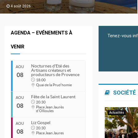
4 août 2026
AGENDA – EVÉNEMENTS À
Tenez-vous inf
VENIR
Nocturnes d'Eté des
AOU
Artisans créateurs et
08
producteurs de Provence
18:00
Quai de la Prud'homie
SOCIÉTÉ
Fête de la Saint Laurent
AOU
20:30
08
Place Jean Jaurès
d'Ollioules
Actualités
Liz Gospel
AOU
20:30
08
Place Jean Jaures