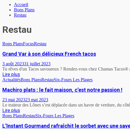
Accueil
Bons Plans
Restau
Restau
Bons Plans
Focus
Restau
Grand Var à son délicieux French tacos
3 août 2023
31 juillet 2023
Tu rêves d'un Tacos savoureux ? Rendez-vous chez Chamas Tacos® au C
Lire plus
Actualités
Bons Plans
Restau
Six-Fours Les Plages
Machiro plats : le fait maison, c’est notre passion !
23 mai 2023
23 mai 2023
Le traiteur des Lônes s’est déplacée dans un havre de verdure, du côté 
Lire plus
Bons Plans
Restau
Six-Fours Les Plages
L’Instant Gourmand rafraîchit le sorbet avec une save