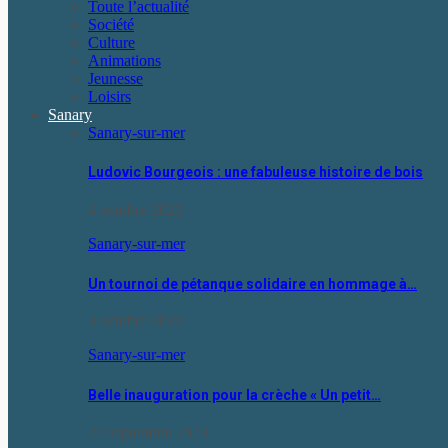
Toute l’actualité
Société
Culture
Animations
Jeunesse
Loisirs
Sanary
Sanary-sur-mer
Ludovic Bourgeois : une fabuleuse histoire de bois
4 octobre 2023
Sanary-sur-mer
Un tournoi de pétanque solidaire en hommage à…
3 octobre 2023
Sanary-sur-mer
Belle inauguration pour la crèche « Un petit…
27 septembre 2023