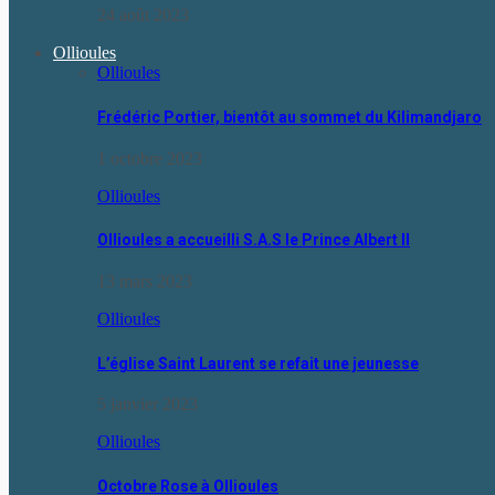
24 août 2023
Ollioules
Ollioules
Frédéric Portier, bientôt au sommet du Kilimandjaro
1 octobre 2023
Ollioules
Ollioules a accueilli S.A.S le Prince Albert II
13 mars 2023
Ollioules
L’église Saint Laurent se refait une jeunesse
5 janvier 2023
Ollioules
Octobre Rose à Ollioules