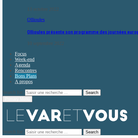
13 octobre 2022
Ollioules
Ollioules présente son programme des journées eur
10 septembre 2022
Focus
Week-end
Agenda
Rencontres
Bons Plans
A propos
Search for:
Search
Primary Menu
Search for:
Search