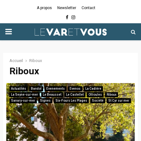
A propos
Newsletter
Contact
Facebook
Instagram
PRIMARY
MENU
Accueil
Riboux
Riboux
Actualités
Bandol
Evenements
Evenos
La Cadière
La Seyne-sur-mer
Le Beausset
Le Castellet
Ollioules
Riboux
Sanary-sur-mer
Signes
Six-Fours Les Plages
Société
St Cyr sur mer