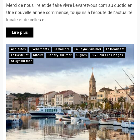
Merci de nous lire et de faire vivre Levaretvous.com au quotidien.
Une nouvelle année commence, toujours à l’écoute de l’actualité
locale et de celles et...
Lire plus
Actualités
Evenements
La Cadière
La Seyne-sur-mer
Le Beausset
Le Castellet
Riboux
Sanary-sur-mer
Signes
Six-Fours Les Plages
St Cyr sur mer