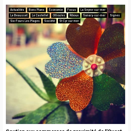
Actualités
Bons Plans
Économie
Focus
La Seyne-sur-mer
Le Beausset
Le Castellet
Ollioules
Riboux
Sanary-sur-mer
Signes
Six-Fours Les Plages
Société
St Cyr sur mer