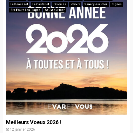
Le Beausset
Le Castellet
Ollioules
Riboux
Sanary-sur-mer
Signes
Six-Fours Les Plages
St Cyr sur mer
Meilleurs Voeux 2026 !
12 janvier 2026