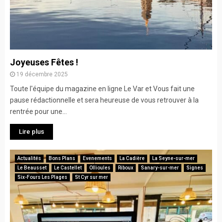
Joyeuses Fêtes !
19 décembre 2025
Toute l'équipe du magazine en ligne Le Var et Vous fait une
pause rédactionnelle et sera heureuse de vous retrouver à la
rentrée pour une...
Lire plus
Actualités
Bons Plans
Evenements
La Cadière
La Seyne-sur-mer
Le Beausset
Le Castellet
Ollioules
Riboux
Sanary-sur-mer
Signes
Six-Fours Les Plages
St Cyr sur mer