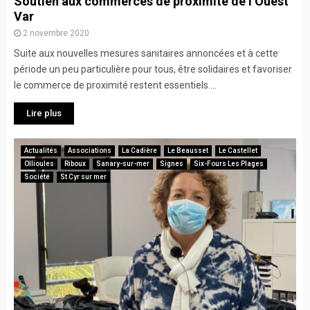
Soutien aux commerces de proximité de l’Ouest
Var
2 novembre 2020
Suite aux nouvelles mesures sanitaires annoncées et à cette
période un peu particulière pour tous, être solidaires et favoriser
le commerce de proximité restent essentiels....
Lire plus
Actualités
Associations
La Cadière
Le Beausset
Le Castellet
Ollioules
Riboux
Sanary-sur-mer
Signes
Six-Fours Les Plages
Société
St Cyr sur mer