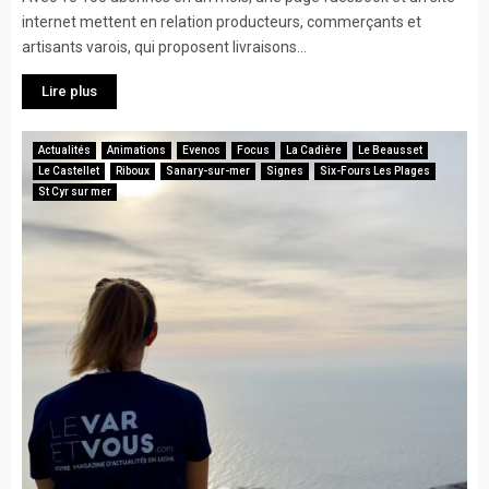
internet mettent en relation producteurs, commerçants et
artisants varois, qui proposent livraisons...
Lire plus
Actualités
Animations
Evenos
Focus
La Cadière
Le Beausset
Le Castellet
Riboux
Sanary-sur-mer
Signes
Six-Fours Les Plages
St Cyr sur mer