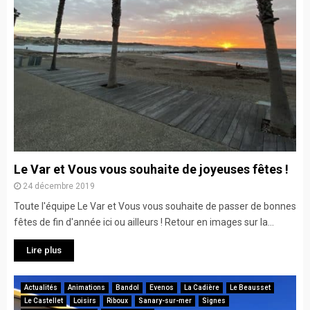
Le Var et Vous vous souhaite de joyeuses fêtes !
24 décembre 2019
Toute l'équipe Le Var et Vous vous souhaite de passer de bonnes
fêtes de fin d'année ici ou ailleurs ! Retour en images sur la...
Lire plus
Actualités
Animations
Bandol
Evenos
La Cadière
Le Beausset
Le Castellet
Loisirs
Riboux
Sanary-sur-mer
Signes