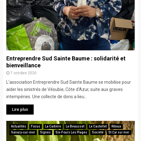
Entreprendre Sud Sainte Baume : solidarité et
bienveillance
7 octobre 2020
L’association Entreprendre Sud Sainte Baume se mobilise pour
aider les sinistrés de Vésubie, Côte d'Azur, suite aux graves
intempéries. Une collecte de dons a lieu...
Lire plus
Actualités
Focus
La Cadière
Le Beausset
Le Castellet
Riboux
Sanary-sur-mer
Signes
Six-Fours Les Plages
Société
St Cyr sur mer