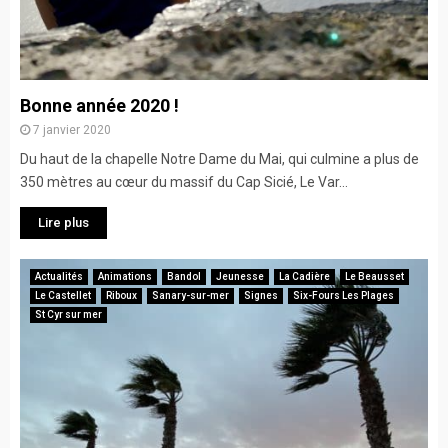
Bonne année 2020 !
7 janvier 2020
Du haut de la chapelle Notre Dame du Mai, qui culmine a plus de
350 mètres au cœur du massif du Cap Sicié, Le Var...
Lire plus
Actualités
Animations
Bandol
Jeunesse
La Cadière
Le Beausset
Le Castellet
Riboux
Sanary-sur-mer
Signes
Six-Fours Les Plages
St Cyr sur mer