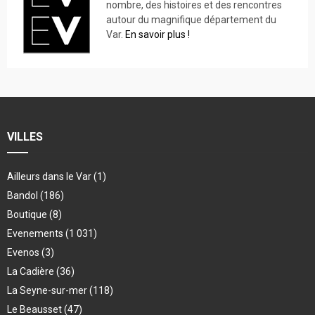
nombre, des histoires et des rencontres
autour du magnifique département du
Var.
En savoir plus !
VILLES
Ailleurs dans le Var
(1)
Bandol
(186)
Boutique
(8)
Evenements
(1 031)
Evenos
(3)
La Cadière
(36)
La Seyne-sur-mer
(118)
Le Beausset
(47)