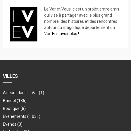
Le Var et Vous, c’est un projet entre amis
qui vise à partager avec le plus grand
nombre, des histoires et des rencontres
autour du magnifique département du
Var.
En savoir plus !
VILLES
Ailleurs dans le Var
(1)
Bandol
(186)
Boutique
(8)
Evenements
(1 031)
Evenos
(3)