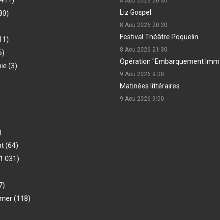
8 Aou 2026
20:30
Liz Gospel
80)
8 Aou 2026
20:30
Festival Théâtre Poquelin
11)
8 Aou 2026
21:30
5)
Opération "Embarquement Immé
hie
(3)
9 Aou 2026
9:00
Matinées littéraires
9 Aou 2026
9:00
)
nt
(64)
1 031)
7)
-mer
(118)