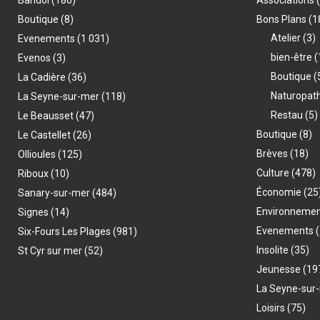
Boutique
(8)
Bons Plans
(1
Atelier
(3)
Evenements
(1 031)
bien-être
(
Evenos
(3)
Boutique
(
La Cadière
(36)
Naturopat
La Seyne-sur-mer
(118)
Restau
(5)
Le Beausset
(47)
Boutique
(8)
Le Castellet
(26)
Brèves
(18)
Ollioules
(125)
Culture
(478)
Riboux
(10)
Économie
(25
Sanary-sur-mer
(484)
Environneme
Signes
(14)
Evenements
(
Six-Fours Les Plages
(981)
Insolite
(35)
St Cyr sur mer
(52)
Jeunesse
(19
La Seyne-sur
Loisirs
(75)