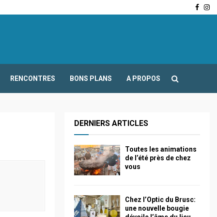
Face
In
-Fours : Frédéric Boccaletti s’adresse aux associations…
RENCONTRES
BONS PLANS
A PROPOS
DERNIERS ARTICLES
Toutes les animations
de l’été près de chez
vous
Chez l’Optic du Brusc:
une nouvelle bougie