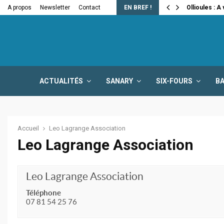
e la fermeture…
A propos
Newsletter
Contact
EN BREF !
Ollioules : A
ACTUALITÉS
SANARY
SIX-FOURS
B
Accueil
Leo Lagrange Association
Leo Lagrange Association
Leo Lagrange Association
Téléphone
07 81 54 25 76