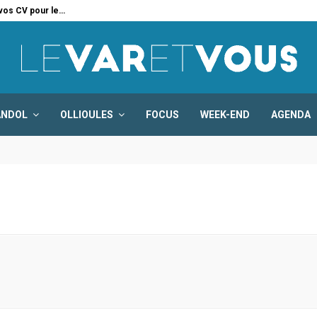
 vos CV pour le…
Six
ANDOL
OLLIOULES
FOCUS
WEEK-END
AGENDA