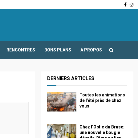
Face
In
-Fours : Frédéric Boccaletti s’adresse aux associations…
RENCONTRES
BONS PLANS
A PROPOS
DERNIERS ARTICLES
Toutes les animations
de l’été près de chez
vous
Chez l’Optic du Brusc:
une nouvelle bougie