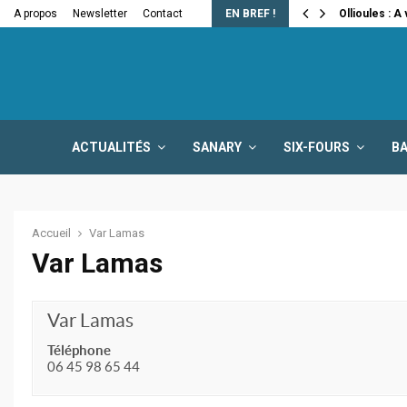
e la fermeture…
A propos
Newsletter
Contact
EN BREF !
Ollioules : A
ACTUALITÉS
SANARY
SIX-FOURS
B
Accueil
Var Lamas
Var Lamas
Var Lamas
Téléphone
06 45 98 65 44