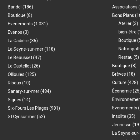
Bandol
(186)
Associations
Boutique
(8)
Bons Plans
(1
Atelier
(3)
Evenements
(1 031)
bien-être
(
Evenos
(3)
Boutique
(
La Cadière
(36)
Naturopat
La Seyne-sur-mer
(118)
Restau
(5)
Le Beausset
(47)
Boutique
(8)
Le Castellet
(26)
Brèves
(18)
Ollioules
(125)
Culture
(478)
Riboux
(10)
Économie
(25
Sanary-sur-mer
(484)
Environneme
Signes
(14)
Evenements
(
Six-Fours Les Plages
(981)
Insolite
(35)
St Cyr sur mer
(52)
Jeunesse
(19
La Seyne-sur