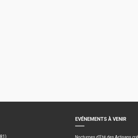
EVÉNEMENTS À VENIR
481)
Nocturnes d'Eté des Artisans cr