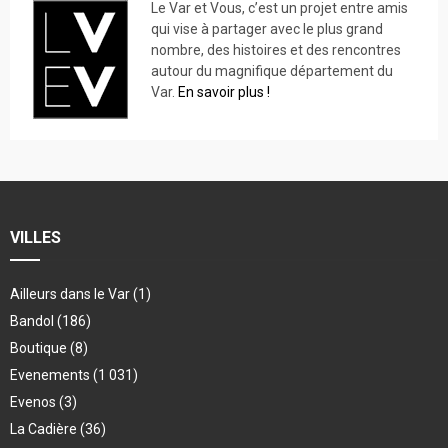
Le Var et Vous, c’est un projet entre amis
qui vise à partager avec le plus grand
nombre, des histoires et des rencontres
autour du magnifique département du
Var.
En savoir plus !
VILLES
Ailleurs dans le Var
(1)
Bandol
(186)
Boutique
(8)
Evenements
(1 031)
Evenos
(3)
La Cadière
(36)