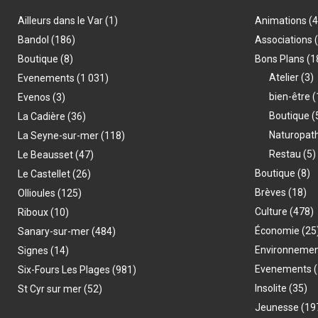
Ailleurs dans le Var
(1)
Animations
(
Bandol
(186)
Associations
Boutique
(8)
Bons Plans
(1
Atelier
(3)
Evenements
(1 031)
bien-être
(
Evenos
(3)
Boutique
(
La Cadière
(36)
Naturopat
La Seyne-sur-mer
(118)
Restau
(5)
Le Beausset
(47)
Boutique
(8)
Le Castellet
(26)
Brèves
(18)
Ollioules
(125)
Culture
(478)
Riboux
(10)
Économie
(25
Sanary-sur-mer
(484)
Environneme
Signes
(14)
Evenements
(
Six-Fours Les Plages
(981)
Insolite
(35)
St Cyr sur mer
(52)
Jeunesse
(19