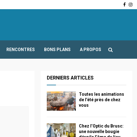
Face
In
-Fours : Frédéric Boccaletti s’adresse aux associations…
RENCONTRES
BONS PLANS
A PROPOS
DERNIERS ARTICLES
Toutes les animations
de l’été près de chez
vous
Chez l’Optic du Brusc:
une nouvelle bougie