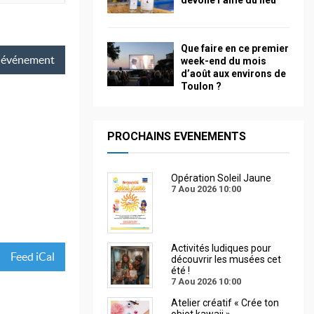
dévoile l’âme du lieu
Que faire en ce premier
événement
week-end du mois
d’août aux environs de
Toulon ?
PROCHAINS EVENEMENTS
Opération Soleil Jaune
7 Aou 2026
10:00
Activités ludiques pour
Feed iCal
découvrir les musées cet
été !
7 Aou 2026
10:00
Atelier créatif « Crée ton
objet kawaii »