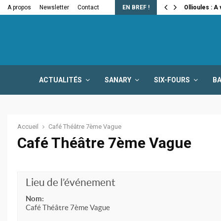
e la fermeture…
A propos
Newsletter
Contact
EN BREF !
Ollioules : A
ACTUALITÉS
SANARY
SIX-FOURS
B
Accueil
Café Théâtre 7ème Vague
Café Théâtre 7ème Vague
Lieu de l’événement
Nom:
Café Théâtre 7ème Vague