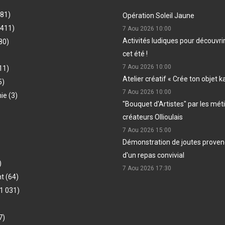
481)
Opération Soleil Jaune
(411)
7 Aou 2026
10:00
Activités ludiques pour découvri
80)
cet été !
7 Aou 2026
10:00
11)
Atelier créatif « Crée ton objet k
5)
7 Aou 2026
10:00
hie
(3)
"Bouquet d'Artistes" par les méti
créateurs Ollioulais
7 Aou 2026
15:00
Démonstration de joutes provenç
d'un repas convivial
)
7 Aou 2026
17:30
nt
(64)
1 031)
7)