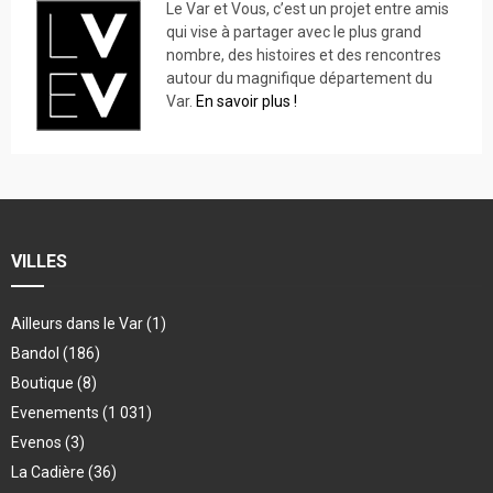
Le Var et Vous, c’est un projet entre amis
qui vise à partager avec le plus grand
nombre, des histoires et des rencontres
autour du magnifique département du
Var.
En savoir plus !
VILLES
Ailleurs dans le Var
(1)
Bandol
(186)
Boutique
(8)
Evenements
(1 031)
Evenos
(3)
La Cadière
(36)