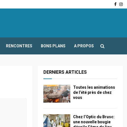
Face
In
-Fours : Frédéric Boccaletti s’adresse aux associations…
RENCONTRES
BONS PLANS
A PROPOS
DERNIERS ARTICLES
Toutes les animations
de l’été près de chez
vous
Chez l’Optic du Brusc:
une nouvelle bougie