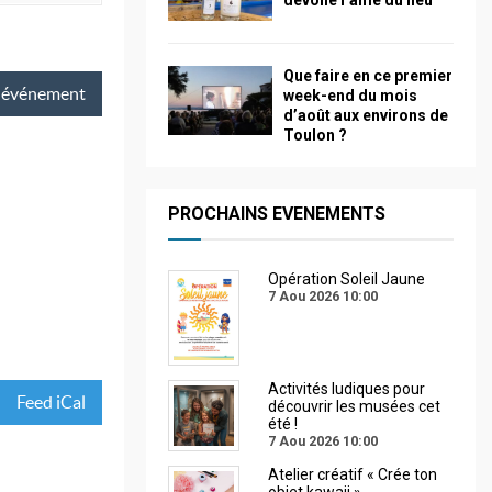
dévoile l’âme du lieu
Que faire en ce premier
événement
week-end du mois
d’août aux environs de
Toulon ?
PROCHAINS EVENEMENTS
Opération Soleil Jaune
7 Aou 2026
10:00
Activités ludiques pour
Feed iCal
découvrir les musées cet
été !
7 Aou 2026
10:00
Atelier créatif « Crée ton
objet kawaii »