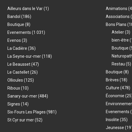
Ailleurs dans le Var
(1)
Animations
(
Bandol
(186)
Associations
Boutique
(8)
Bons Plans
(1
Atelier
(3)
Evenements
(1 031)
bien-être
(
Evenos
(3)
Boutique
(
La Cadière
(36)
Naturopat
La Seyne-sur-mer
(118)
Restau
(5)
Le Beausset
(47)
Boutique
(8)
Le Castellet
(26)
Brèves
(18)
Ollioules
(125)
Culture
(478)
Riboux
(10)
Économie
(25
Sanary-sur-mer
(484)
Environneme
Signes
(14)
Evenements
(
Six-Fours Les Plages
(981)
Insolite
(35)
St Cyr sur mer
(52)
Jeunesse
(19