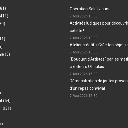
481)
Opération Soleil Jaune
(411)
7 Aou 2026
10:00
Activités ludiques pour découvri
80)
cet été !
7 Aou 2026
10:00
11)
Atelier créatif « Crée ton objet k
5)
7 Aou 2026
10:00
hie
(3)
"Bouquet d'Artistes" par les méti
créateurs Ollioulais
7 Aou 2026
15:00
Démonstration de joutes provenç
d'un repas convivial
)
7 Aou 2026
17:30
nt
(64)
1 031)
7)