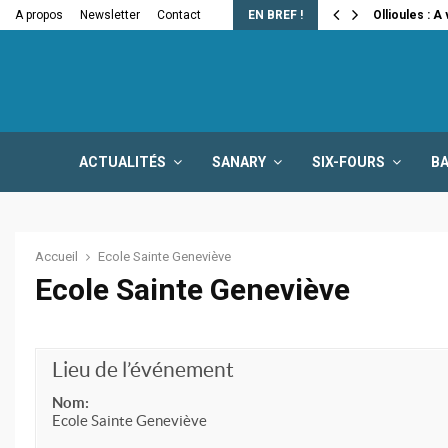
e la fermeture…
A propos
Newsletter
Contact
EN BREF !
Ollioules : A
ACTUALITÉS
SANARY
SIX-FOURS
B
Accueil
Ecole Sainte Geneviève
Ecole Sainte Geneviève
Lieu de l’événement
Nom:
Ecole Sainte Geneviève