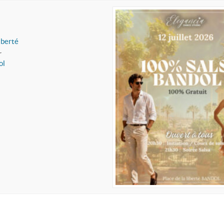
iberté
r
ol