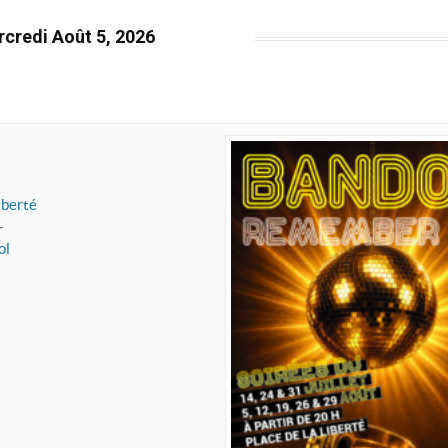
credi Août 5, 2026
iberté
r
ol