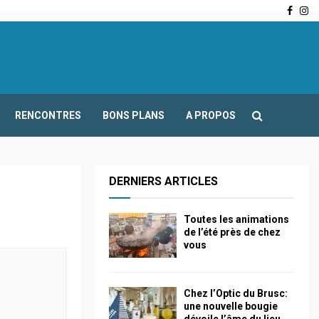
Face
In
-Fours : Frédéric Boccaletti s’adresse aux associations…
RENCONTRES
BONS PLANS
A PROPOS
DERNIERS ARTICLES
Toutes les animations
de l’été près de chez
vous
Chez l’Optic du Brusc:
une nouvelle bougie