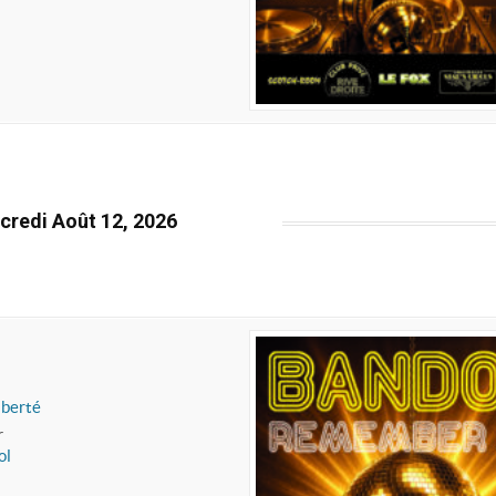
credi Août 12, 2026
iberté
r
ol