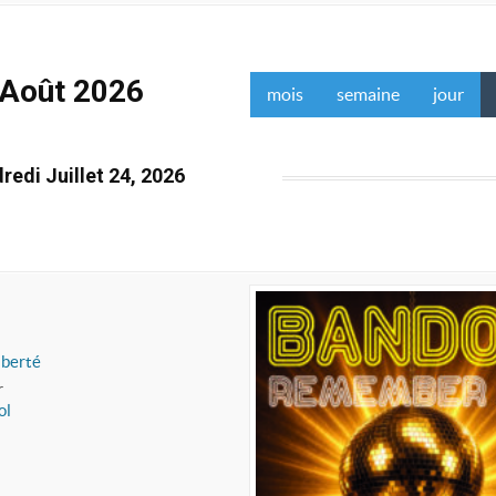
Août 2026
mois
semaine
jour
redi Juillet 24, 2026
iberté
r
ol