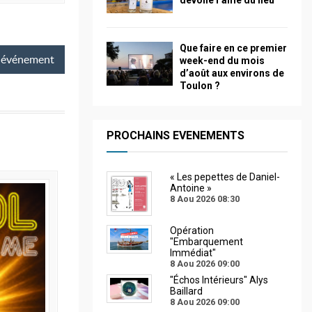
dévoile l’âme du lieu
Que faire en ce premier
événement
week-end du mois
d’août aux environs de
Toulon ?
PROCHAINS EVENEMENTS
« Les pepettes de Daniel-
Antoine »
8 Aou 2026
08:30
Opération
"Embarquement
Immédiat"
8 Aou 2026
09:00
"Échos Intérieurs" Alys
Baillard
8 Aou 2026
09:00