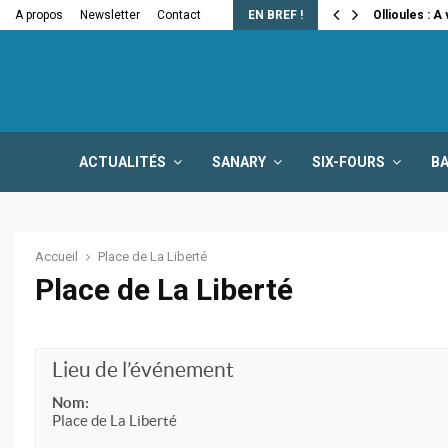
e la fermeture…
A propos
Newsletter
Contact
EN BREF !
Ollioules : A
ACTUALITÉS
SANARY
SIX-FOURS
B
Accueil
Place de La Liberté
Place de La Liberté
Lieu de l’événement
Nom:
Place de La Liberté