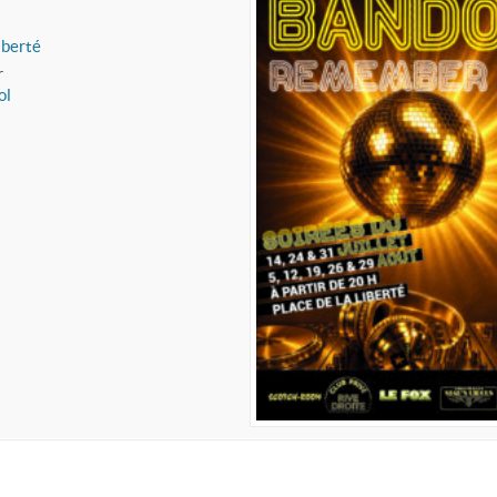
iberté
r
ol