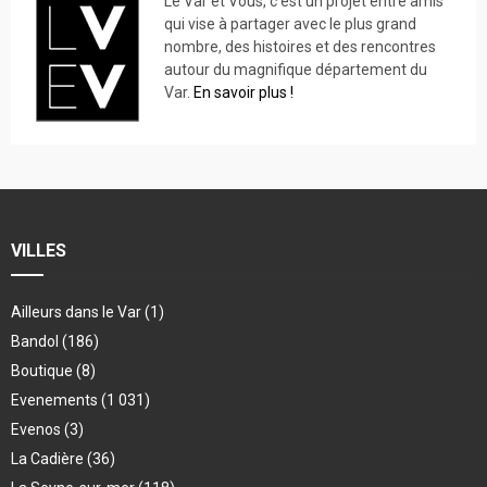
Le Var et Vous, c’est un projet entre amis
qui vise à partager avec le plus grand
nombre, des histoires et des rencontres
autour du magnifique département du
Var.
En savoir plus !
VILLES
Ailleurs dans le Var
(1)
Bandol
(186)
Boutique
(8)
Evenements
(1 031)
Evenos
(3)
La Cadière
(36)