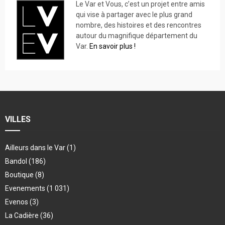
Le Var et Vous, c’est un projet entre amis
qui vise à partager avec le plus grand
nombre, des histoires et des rencontres
autour du magnifique département du
Var.
En savoir plus !
VILLES
Ailleurs dans le Var
(1)
Bandol
(186)
Boutique
(8)
Evenements
(1 031)
Evenos
(3)
La Cadière
(36)