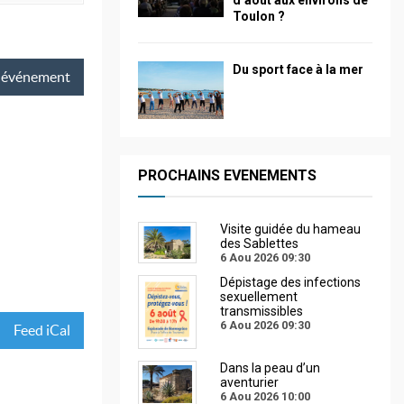
d’août aux environs de
Toulon ?
Du sport face à la mer
événement
PROCHAINS EVENEMENTS
Visite guidée du hameau
des Sablettes
6 Aou 2026
09:30
Dépistage des infections
sexuellement
transmissibles
6 Aou 2026
09:30
Feed iCal
Dans la peau d’un
aventurier
6 Aou 2026
10:00