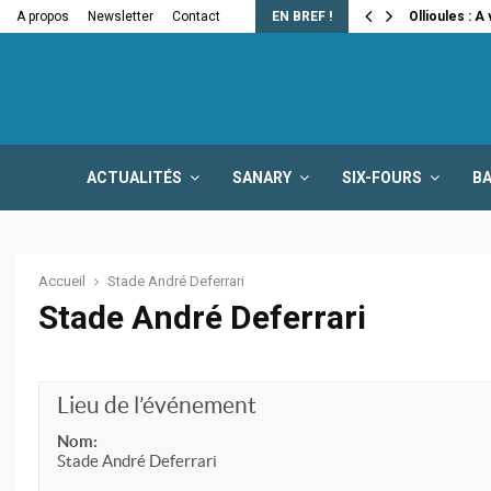
e la fermeture…
A propos
Newsletter
Contact
EN BREF !
Ollioules : A
ACTUALITÉS
SANARY
SIX-FOURS
B
Accueil
Stade André Deferrari
Stade André Deferrari
Lieu de l’événement
Nom:
Stade André Deferrari