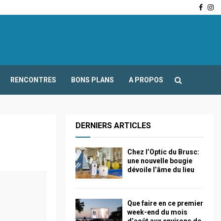
Face
In
-Fours : Frédéric Boccaletti s’adresse aux associations…
RENCONTRES
BONS PLANS
A PROPOS
DERNIERS ARTICLES
Chez l’Optic du Brusc:
une nouvelle bougie
dévoile l’âme du lieu
Que faire en ce premier
week-end du mois