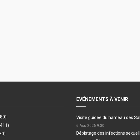
EVÉNEMENTS À VENIR
480)
Visite guidée du hameau des Sa
(411)
6 Aou 2026
9:30
Dépistage des infections sexue
80)