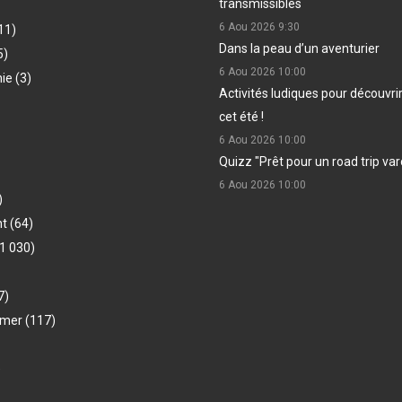
transmissibles
6 Aou 2026
9:30
11)
Dans la peau d’un aventurier
5)
6 Aou 2026
10:00
hie
(3)
Activités ludiques pour découvri
cet été !
6 Aou 2026
10:00
Quizz "Prêt pour un road trip var
6 Aou 2026
10:00
)
nt
(64)
1 030)
7)
-mer
(117)
)