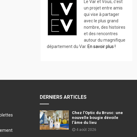
Le Var et Vous, c’est
un projet entre amis
qui vise à partager
avec le plus grand
nombre, des histoires
et des rencontres
autour du magnifique
département du Var.
En savoir plus !
DERNIERS ARTICLES
Chez l’Optic du Brusc: une
blettes
nouvelle bougie dévoile
l’âme du lieu
4 août 2026
llement