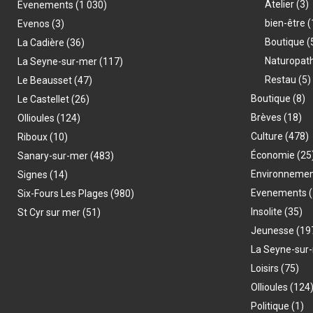
Atelier
(3)
Evenements
(1 030)
bien-être
(
Evenos
(3)
Boutique
(
La Cadière
(36)
Naturopat
La Seyne-sur-mer
(117)
Restau
(5)
Le Beausset
(47)
Boutique
(8)
Le Castellet
(26)
Brèves
(18)
Ollioules
(124)
Culture
(478)
Riboux
(10)
Économie
(25
Sanary-sur-mer
(483)
Environneme
Signes
(14)
Evenements
(
Six-Fours Les Plages
(980)
Insolite
(35)
St Cyr sur mer
(51)
Jeunesse
(19
La Seyne-sur
Loisirs
(75)
Ollioules
(124
Politique
(1)