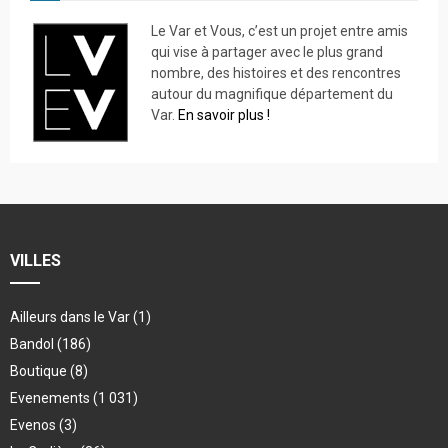
Le Var et Vous, c’est un projet entre amis
qui vise à partager avec le plus grand
nombre, des histoires et des rencontres
autour du magnifique département du
Var.
En savoir plus !
VILLES
Ailleurs dans le Var
(1)
Bandol
(186)
Boutique
(8)
Evenements
(1 031)
Evenos
(3)