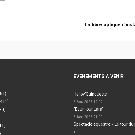
La fibre optique s’inst
EVÉNEMENTS À VENIR
481)
Hellov'Guinguette
(411)
6 Aou 2026
19:00
"Et un jour Lara"
80)
6 Aou 2026
21:00
Spectacle équestre « Le tour du 
11)
»
5)