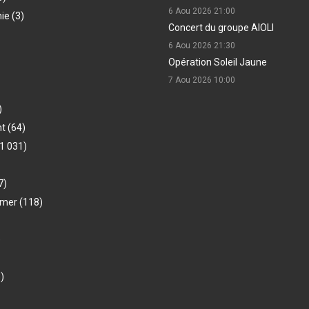
6 Aou 2026
21:00
hie
(3)
Concert du groupe AIOLI
6 Aou 2026
21:30
Opération Soleil Jaune
7 Aou 2026
10:00
)
nt
(64)
1 031)
7)
-mer
(118)
)
)