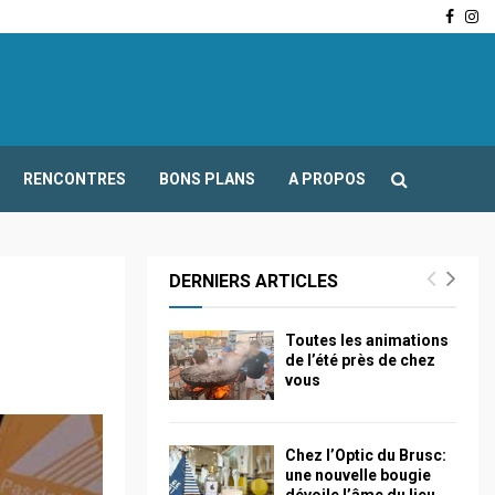
Face
In
-Fours : Frédéric Boccaletti s’adresse aux associations…
RENCONTRES
BONS PLANS
A PROPOS
DERNIERS ARTICLES
Toutes les animations
de l’été près de chez
vous
Chez l’Optic du Brusc:
une nouvelle bougie