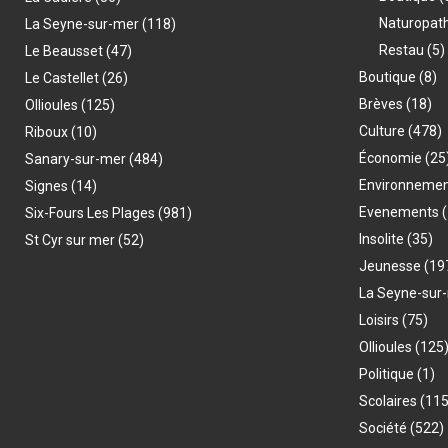
Naturopat
La Seyne-sur-mer
(118)
Restau
(5)
Le Beausset
(47)
Boutique
(8)
Le Castellet
(26)
Brèves
(18)
Ollioules
(125)
Culture
(478)
Riboux
(10)
Économie
(25
Sanary-sur-mer
(484)
Environneme
Signes
(14)
Evenements
(
Six-Fours Les Plages
(981)
Insolite
(35)
St Cyr sur mer
(52)
Jeunesse
(19
La Seyne-sur
Loisirs
(75)
Ollioules
(125
Politique
(1)
Scolaires
(115
Société
(522)