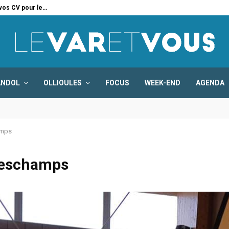
 vos CV pour le…
Six
ANDOL
OLLIOULES
FOCUS
WEEK-END
AGENDA
amps
 Deschamps