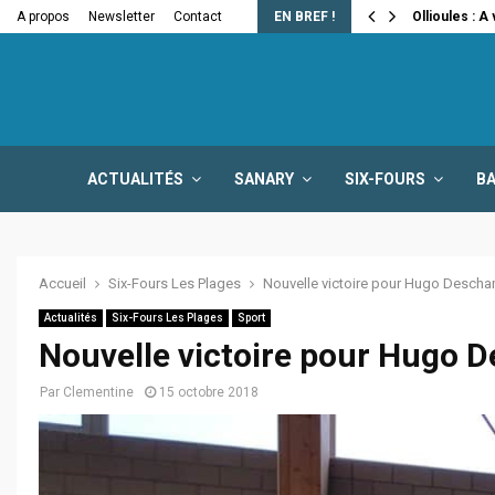
e la fermeture…
A propos
Newsletter
Contact
EN BREF !
Ollioules : A
ACTUALITÉS
SANARY
SIX-FOURS
B
Accueil
Six-Fours Les Plages
Nouvelle victoire pour Hugo Desch
Actualités
Six-Fours Les Plages
Sport
Nouvelle victoire pour Hugo
Par
Clementine
15 octobre 2018