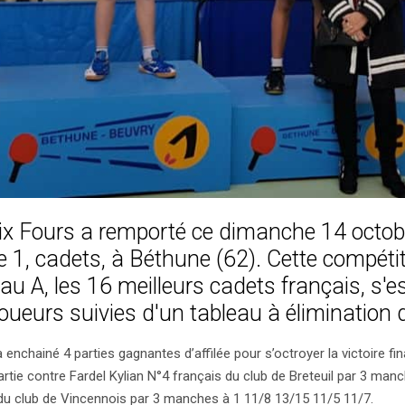
ix Fours a remporté ce dimanche 14 octo
le 1, cadets, à Béthune (62). Cette compéti
eau A, les 16 meilleurs cadets français, s'e
ueurs suivies d'un tableau à élimination d
enchainé 4 parties gagnantes d’affilée pour s’octroyer la victoire fi
 partie contre Fardel Kylian N°4 français du club de Breteuil par 3 man
 du club de Vincennois par 3 manches à 1 11/8 13/15 11/5 11/7.