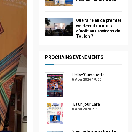
dévoile l’âme du lieu
Que faire en ce premier
week-end du mois
d’août aux environs de
Toulon ?
PROCHAINS EVENEMENTS
Hellov'Guinguette
6 Aou 2026
19:00
"Et un jour Lara"
6 Aou 2026
21:00
Spectacle équestre « Le