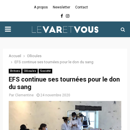
A propos
Newsletter
Contact
Facebook
Instagram
PRIMARY
MENU
Accueil
Ollioules
EFS continue ses tournées pour le don du sang
Brèves
Ollioules
Société
EFS continue ses tournées pour le don
du sang
Par
Clementine
24 novembre 2020