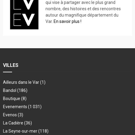
qui vise à partager avec le plus grand
nombre, des histoires et des rencontres
autour du magnifique département du
Var.
En savoir plus !
VILLES
Ailleurs dans le Var
(1)
Bandol
(186)
Boutique
(8)
Evenements
(1 031)
Evenos
(3)
La Cadière
(36)
La Seyne-sur-mer
(118)