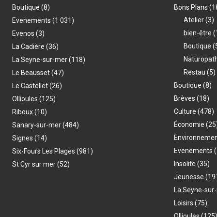
Boutique
(8)
Bons Plans
(1
Atelier
(3)
Evenements
(1 031)
bien-être
(
Evenos
(3)
Boutique
(
La Cadière
(36)
Naturopat
La Seyne-sur-mer
(118)
Restau
(5)
Le Beausset
(47)
Boutique
(8)
Le Castellet
(26)
Brèves
(18)
Ollioules
(125)
Culture
(478)
Riboux
(10)
Économie
(25
Sanary-sur-mer
(484)
Environneme
Signes
(14)
Evenements
(
Six-Fours Les Plages
(981)
Insolite
(35)
St Cyr sur mer
(52)
Jeunesse
(19
La Seyne-sur
Loisirs
(75)
Ollioules
(125