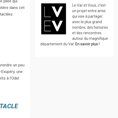
e pliée qui
Le Var et Vous, c’est
ntière dans cet
un projet entre amis
tactiles
qui vise à partager
avec le plus grand
nombre, des histoires
et des rencontres
autour du magnifique
département du Var.
En savoir plus !
prendre un peu
t-Exupéry, une
its à l’Odel
CTACLE