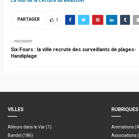
La nuit de la Lecture au Beausset
PARTAGER
1
PRÉCÉDENT
Six-Fours : la ville recrute des surveillants de plages-
Handiplage
VILLES
RUBRIQUES
Ailleurs dans le Var
(1)
Animations
(
Bandol
(186)
Associations