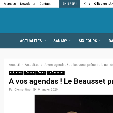
e la fermeture…
A propos
Newsletter
Contact
EN BREF !
Ollioules : A
ACTUALITÉS
SANARY
SIX-FOURS
B
Accueil
Actualités
A vos agendas ! Le Beausset présente la nuit de
Actualités
Culture
Focus
Le Beausset
A vos agendas ! Le Beausset pr
Par
Clementine
10 janvier 2020