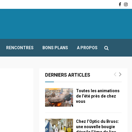
Face
In
-Fours : Frédéric Boccaletti s’adresse aux associations…
RENCONTRES
BONS PLANS
A PROPOS
DERNIERS ARTICLES
Toutes les animations
de l’été près de chez
vous
Chez l’Optic du Brusc:
une nouvelle bougie