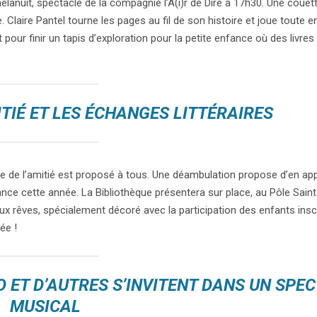
elanuit, spectacle de la compagnie l’A(i)r de Dire à 17h30. Une couett
Claire Pantel tourne les pages au fil de son histoire et joue toute e
our finir un tapis d’exploration pour la petite enfance où des livres 
ITIÉ ET LES ÉCHANGES LITTÉRAIRES
rre de l’amitié est proposé à tous. Une déambulation propose d’en ap
ance cette année. La Bibliothèque présentera sur place, au Pôle Sain
x rêves, spécialement décoré avec la participation des enfants inscr
ée !
O ET D’AUTRES S’INVITENT DANS UN SPE
MUSICAL