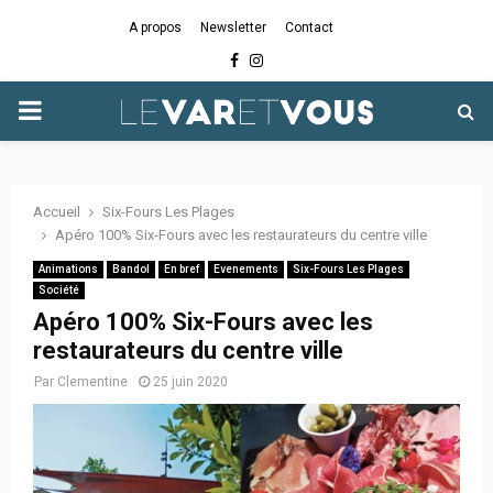
A propos
Newsletter
Contact
Facebook
Instagram
PRIMARY
MENU
Accueil
Six-Fours Les Plages
Apéro 100% Six-Fours avec les restaurateurs du centre ville
Animations
Bandol
En bref
Evenements
Six-Fours Les Plages
Société
Apéro 100% Six-Fours avec les
restaurateurs du centre ville
Par
Clementine
25 juin 2020