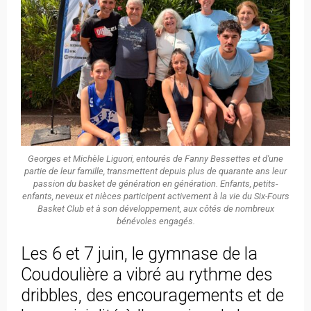
Georges et Michèle Liguori, entourés de Fanny Bessettes et d'une
partie de leur famille, transmettent depuis plus de quarante ans leur
passion du basket de génération en génération. Enfants, petits-
enfants, neveux et nièces participent activement à la vie du Six-Fours
Basket Club et à son développement, aux côtés de nombreux
bénévoles engagés.
Les 6 et 7 juin, le gymnase de la
Coudoulière a vibré au rythme des
dribbles, des encouragements et de