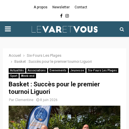
A propos
Newsletter
Contact
Facebook
Instagram
PRIMARY
MENU
Accueil
Six-Fours Les Plages
Basket : Succès pour le premier tournoi Liguori
Actualités
Associations
Evenements
Jeunesse
Six-Fours Les Plages
Sport
Week-end
Basket : Succès pour le premier
tournoi Liguori
Par
Clementine
8 juin 2026