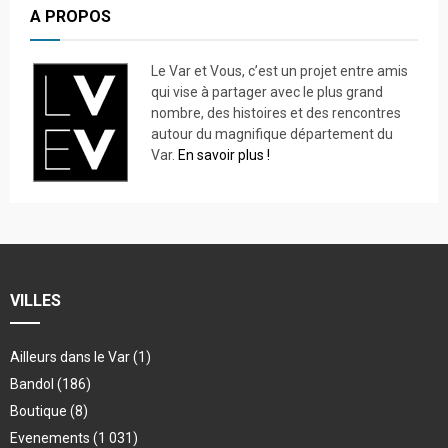
A PROPOS
Le Var et Vous, c’est un projet entre amis
qui vise à partager avec le plus grand
nombre, des histoires et des rencontres
autour du magnifique département du
Var.
En savoir plus !
VILLES
Ailleurs dans le Var
(1)
Bandol
(186)
Boutique
(8)
Evenements
(1 031)