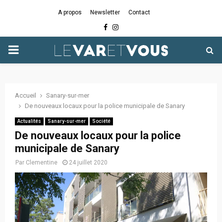
A propos
Newsletter
Contact
Facebook
Instagram
PRIMARY
MENU
Accueil
Sanary-sur-mer
De nouveaux locaux pour la police municipale de Sanary
Actualités
Sanary-sur-mer
Société
De nouveaux locaux pour la police
municipale de Sanary
Par
Clementine
24 juillet 2020