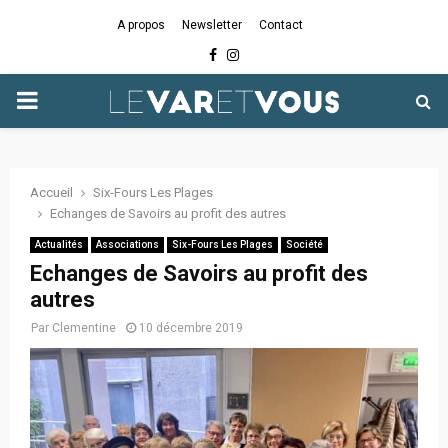
A propos
Newsletter
Contact
Facebook
Instagram
PRIMARY
MENU
Accueil
Six-Fours Les Plages
Echanges de Savoirs au profit des autres
Actualités
Associations
Six-Fours Les Plages
Société
Echanges de Savoirs au profit des
autres
Par
Clementine
10 décembre 2019