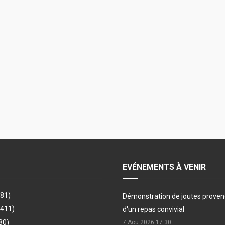
EVÉNEMENTS À VENIR
481)
Démonstration de joutes provenç
(411)
d'un repas convivial
80)
7 Aou 2026
17:30