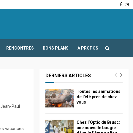
Face
In
-Fours : Frédéric Boccaletti s’adresse aux associations…
RENCONTRES
BONS PLANS
A PROPOS
DERNIERS ARTICLES
Toutes les animations
de l’été près de chez
vous
e Jean-Paul
Chez l’Optic du Brusc:
une nouvelle bougie
 des vacances