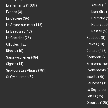
Atelier
(3)
Evenements
(1 031)
bien-être
(
Evenos
(3)
Boutique
(
La Cadière
(36)
Naturopat
La Seyne-sur-mer
(118)
Restau
(5)
Le Beausset
(47)
Boutique
(8)
Le Castellet
(26)
Brèves
(18)
Ollioules
(125)
Culture
(478)
Riboux
(10)
Économie
(25
Sanary-sur-mer
(484)
Environneme
Signes
(14)
Evenements
(
Six-Fours Les Plages
(981)
Insolite
(35)
St Cyr sur mer
(52)
Jeunesse
(19
La Seyne-sur
Loisirs
(75)
Ollioules
(125