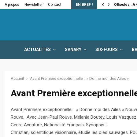
e la fermeture…
A propos
Newsletter
Contact
EN BREF !
Ollioules : A
ACTUALITÉS
SANARY
SIX-FOURS
B
Accueil
Avant Première exceptionnelle : » Donne moi des Ailes »
Avant Première exceptionnelle
Avant Première exceptionnelle : » Donne moi des Ailes » Nouve
Rouve. Avec Jean-Paul Rouve, Mélanie Doutey, Louis Vazquez
Genre Aventure, Nationalité Français. Synopsis :
Christian, scientifique visionnaire, étudie les oies sauvages. P