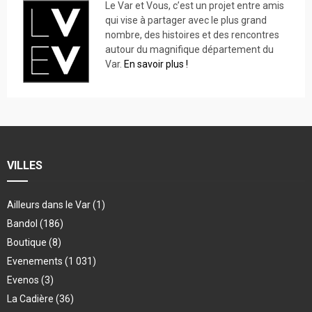
Le Var et Vous, c’est un projet entre amis
qui vise à partager avec le plus grand
nombre, des histoires et des rencontres
autour du magnifique département du
Var.
En savoir plus !
VILLES
Ailleurs dans le Var
(1)
Bandol
(186)
Boutique
(8)
Evenements
(1 031)
Evenos
(3)
La Cadière
(36)