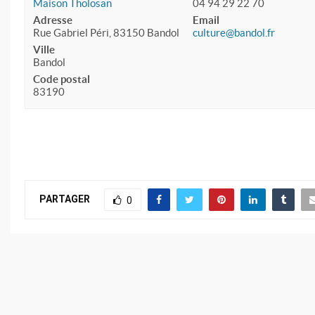
Maison Tholosan
04 94 29 22 70
Adresse
Email
Rue Gabriel Péri, 83150 Bandol
culture@bandol.fr
Ville
Bandol
Code postal
83190
PARTAGER
0