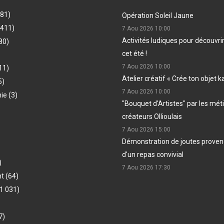
481)
Opération Soleil Jaune
(411)
7 Aou 2026
10:00
Activités ludiques pour découvri
80)
cet été !
7 Aou 2026
10:00
11)
Atelier créatif « Crée ton objet k
5)
7 Aou 2026
10:00
hie
(3)
"Bouquet d'Artistes" par les méti
créateurs Ollioulais
7 Aou 2026
15:00
Démonstration de joutes provenç
d'un repas convivial
)
7 Aou 2026
17:30
nt
(64)
1 031)
7)