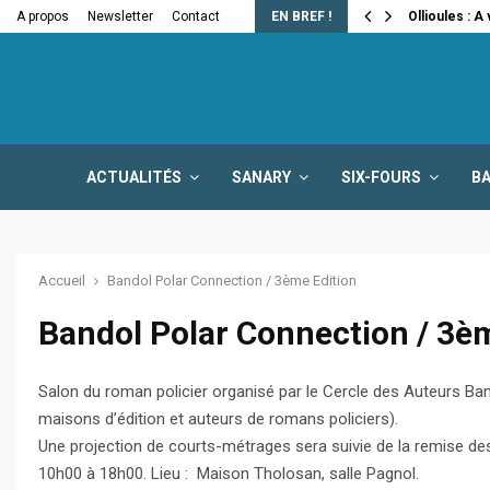
e la fermeture…
A propos
Newsletter
Contact
EN BREF !
Ollioules : A
ACTUALITÉS
SANARY
SIX-FOURS
B
Accueil
Bandol Polar Connection / 3ème Edition
Bandol Polar Connection / 3è
Salon du roman policier organisé par le Cercle des Auteurs Ba
maisons d’édition et auteurs de romans policiers).
Une projection de courts-métrages sera suivie de la remise d
10h00 à 18h00. Lieu : Maison Tholosan, salle Pagnol.