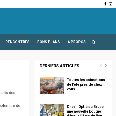
Face
In
-Fours : Frédéric Boccaletti s’adresse aux associations…
RENCONTRES
BONS PLANS
A PROPOS
DERNIERS ARTICLES
Toutes les animations
de l’été près de chez
vous
tants des
Septembre de
Chez l’Optic du Brusc:
une nouvelle bougie