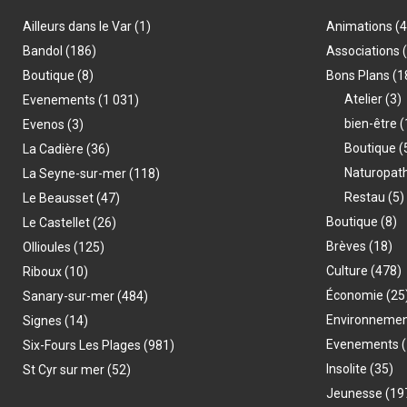
Ailleurs dans le Var
(1)
Animations
(
Bandol
(186)
Associations
Boutique
(8)
Bons Plans
(1
Atelier
(3)
Evenements
(1 031)
bien-être
(
Evenos
(3)
Boutique
(
La Cadière
(36)
Naturopat
La Seyne-sur-mer
(118)
Restau
(5)
Le Beausset
(47)
Boutique
(8)
Le Castellet
(26)
Brèves
(18)
Ollioules
(125)
Culture
(478)
Riboux
(10)
Économie
(25
Sanary-sur-mer
(484)
Environneme
Signes
(14)
Evenements
(
Six-Fours Les Plages
(981)
Insolite
(35)
St Cyr sur mer
(52)
Jeunesse
(19