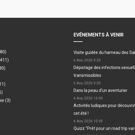
EVÉNEMENTS À VENIR
480)
Visite guidée du hameau des Sa
(411)
6 Aou 2026
9:30
Dépistage des infections sexue
80)
transmissibles
6 Aou 2026
9:30
11)
Dans la peau d’un aventurier
5)
6 Aou 2026
10:00
hie
(3)
Activités ludiques pour découvri
cet été !
6 Aou 2026
10:00
Quizz "Prêt pour un road trip var