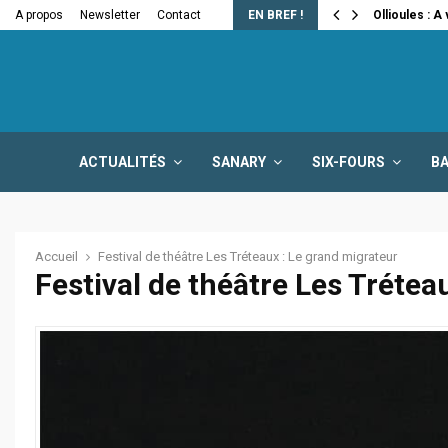
e la fermeture…
A propos
Newsletter
Contact
EN BREF !
Ollioules : A
ACTUALITÉS
SANARY
SIX-FOURS
B
Accueil
Festival de théâtre Les Tréteaux : Le grand migrateur
Festival de théâtre Les Trétea