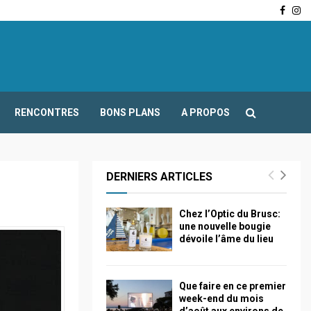
Face
In
-Fours : Frédéric Boccaletti s’adresse aux associations…
RENCONTRES
BONS PLANS
A PROPOS
DERNIERS ARTICLES
Chez l’Optic du Brusc:
une nouvelle bougie
dévoile l’âme du lieu
Que faire en ce premier
week-end du mois