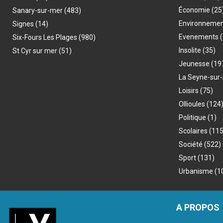
Économie
(25
Sanary-sur-mer
(483)
Environneme
Signes
(14)
Evenements
(
Six-Fours Les Plages
(980)
Insolite
(35)
St Cyr sur mer
(51)
Jeunesse
(19
La Seyne-sur
Loisirs
(75)
Ollioules
(124
Politique
(1)
Scolaires
(115
Société
(522)
Sport
(131)
Urbanisme
(1
A PROPOS