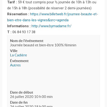
Tarif :
59 € tout compris pour ½ journée de 10h à 13h ou
de 15h à 18h (possibilité de réserver 2 demi-journées)
Réservation :
https://www.billetweb.fr/journee-beaute-et-
bien-etre-dans-les-vignes&src=agenda
Informations :
http://www.bymadame.fr/
T :
06 84 93 17 38
Nom de l'événement
Journée beauté et bien-être 100% féminin
Ville
La Cadière
Événement
Autres
Date de début
26 juillet 2020 10 h 00 min
Date de fin
26 juillet 2020 18 h 00 min