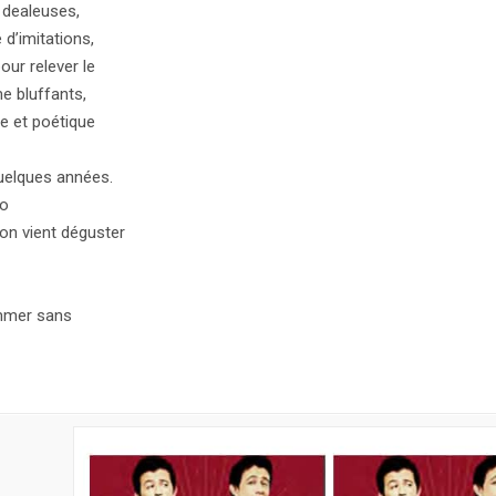
 dealeuses,
d’imitations,
our relever le
e bluffants,
ue et poétique
uelques années.
ro
’on vient déguster
ommer sans