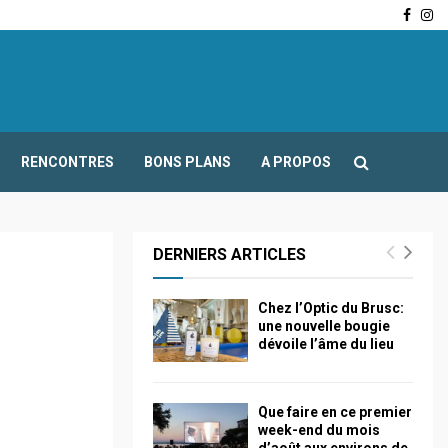
Face
In
-Fours : Frédéric Boccaletti s’adresse aux associations…
RENCONTRES
BONS PLANS
A PROPOS
DERNIERS ARTICLES
Chez l’Optic du Brusc:
une nouvelle bougie
dévoile l’âme du lieu
Que faire en ce premier
week-end du mois