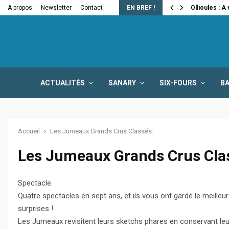
e la fermeture…
A propos
Newsletter
Contact
EN BREF !
Ollioules : A
ACTUALITÉS
SANARY
SIX-FOURS
B
Accueil
Les Jumeaux Grands Crus Classés.
Les Jumeaux Grands Crus Cla
Spectacle.
Quatre spectacles en sept ans, et ils vous ont gardé le meilleur
surprises !
Les Jumeaux revisitent leurs sketchs phares en conservant leu