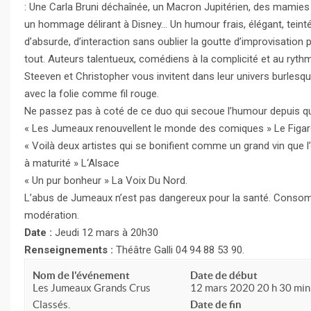
: Une Carla Bruni déchaînée, un Macron Jupitérien, des mamies
un hommage délirant à Disney… Un humour frais, élégant, teinté 
d’absurde, d’interaction sans oublier la goutte d’improvisation p
tout. Auteurs talentueux, comédiens à la complicité et au rythm
Steeven et Christopher vous invitent dans leur univers burlesq
avec la folie comme fil rouge.
Ne passez pas à coté de ce duo qui secoue l’humour depuis q
« Les Jumeaux renouvellent le monde des comiques » Le Figa
« Voilà deux artistes qui se bonifient comme un grand vin que l
à maturité » L‘Alsace
« Un pur bonheur » La Voix Du Nord.
L’abus de Jumeaux n’est pas dangereux pour la santé. Cons
modération.
Date :
Jeudi 12 mars à 20h30
Renseignements :
Théâtre Galli 04 94 88 53 90.
Nom de l'événement
Date de début
Les Jumeaux Grands Crus
12 mars 2020 20 h 30 min
Classés.
Date de fin