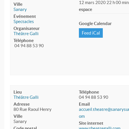
12 mars 2020 22 h 00 min
Ville
Sanary
espace
Événement
Spectacles
Google Calendar
Organisateur
Feed iCal
Théâtre Galli
Téléphone
04 94 88 53 90
Lieu
Téléphone
Théâtre Galli
04 94 88 53 90
Adresse
Email
80 Rue Raoul Henry
accueil.theatre@sanarysu
Ville
om
Sanary
Site internet
Code postal
www.theatregalli.com