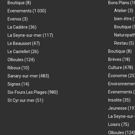
Boutique
(8)
Bons Plans
(1
Atelier
(3)
Evenements
(1 030)
bien-être
(
Evenos
(3)
Boutique
(
La Cadière
(36)
Naturopat
La Seyne-sur-mer
(117)
Restau
(5)
Le Beausset
(47)
Boutique
(8)
Le Castellet
(26)
Brèves
(18)
Ollioules
(124)
Culture
(478)
Riboux
(10)
Économie
(25
Sanary-sur-mer
(483)
Environneme
Signes
(14)
Evenements
(
Six-Fours Les Plages
(980)
Insolite
(35)
St Cyr sur mer
(51)
Jeunesse
(19
La Seyne-sur
Loisirs
(75)
Ollioules
(124