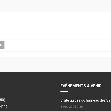
EVÉNEMENTS À VENIR
480)
Visite guidée du hameau des Sa
(411)
6 Aou 2026
9:30