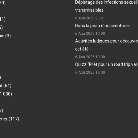
Dépistage des infections sexue
80)
transmissibles
6 Aou 2026
9:30
11)
Dans la peau d’un aventurier
5)
6 Aou 2026
10:00
hie
(3)
Activités ludiques pour découvri
cet été !
6 Aou 2026
10:00
Quizz "Prêt pour un road trip var
6 Aou 2026
10:00
)
nt
(64)
1 030)
7)
-mer
(117)
)