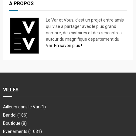
A PROPOS
Le Var et Vous, c’est un projet entre amis
qui vise à partager avec le plus grand
nombre, des histoires et des rencontres
autour du magnifique département du
Var.
En savoir plus !
VILLES
Ailleurs dans le Var
(1)
Bandol
(186)
Boutique
(8)
Evenements
(1 031)