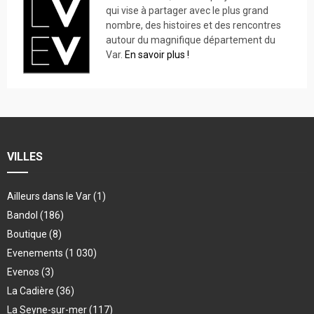
qui vise à partager avec le plus grand
nombre, des histoires et des rencontres
autour du magnifique département du
Var.
En savoir plus !
VILLES
Ailleurs dans le Var
(1)
Bandol
(186)
Boutique
(8)
Evenements
(1 030)
Evenos
(3)
La Cadière
(36)
La Seyne-sur-mer
(117)