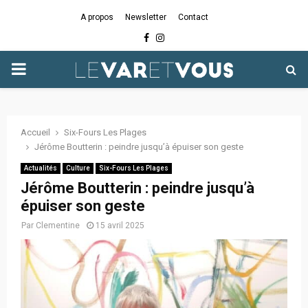
A propos
Newsletter
Contact
Facebook
Instagram
PRIMARY
MENU
Accueil
Six-Fours Les Plages
Jérôme Boutterin : peindre jusqu’à épuiser son geste
Actualités
Culture
Six-Fours Les Plages
Jérôme Boutterin : peindre jusqu’à
épuiser son geste
Par
Clementine
15 avril 2025