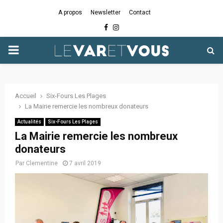
A propos
Newsletter
Contact
Facebook
Instagram
PRIMARY
MENU
Accueil
Six-Fours Les Plages
La Mairie remercie les nombreux donateurs
Actualités
Six-Fours Les Plages
La Mairie remercie les nombreux
donateurs
Par
Clementine
7 avril 2019