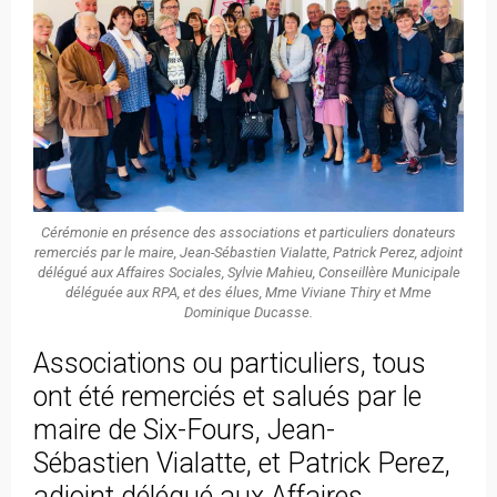
Cérémonie en présence des associations et particuliers donateurs
remerciés par le maire, Jean-Sébastien Vialatte, Patrick Perez, adjoint
délégué aux Affaires Sociales, Sylvie Mahieu, Conseillère Municipale
déléguée aux RPA, et des élues, Mme Viviane Thiry et Mme
Dominique Ducasse.
Associations ou particuliers, tous
ont été remerciés et salués par le
maire de Six-Fours, Jean-
Sébastien Vialatte, et Patrick Perez,
adjoint délégué aux Affaires