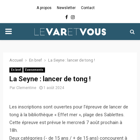
A propos
Newsletter
Contact
Facebook
Instagram
PRIMARY
MENU
Accueil
En bref
La Seyne : lancer de tong !
En bref
Evenements
La Seyne : lancer de tong !
Par
Clementine
1 août 2024
Les inscriptions sont ouvertes pour l’épreuve de lancer de
tong à la bibliothèque « Effet mer », plage des Sablettes.
Cette épreuve est prévue le mercredi 7 août prochain à
18h.
Deux catégories (- de 15 ans / + de 15 ans) concourent à