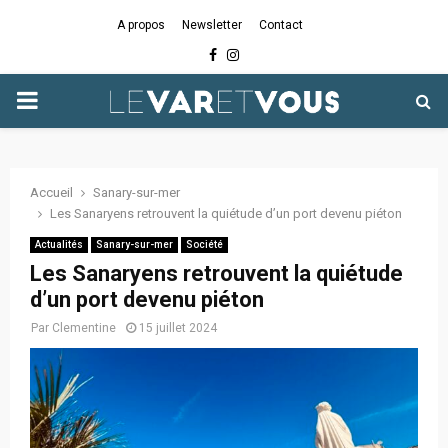
A propos
Newsletter
Contact
Facebook
Instagram
PRIMARY
MENU
Accueil
Sanary-sur-mer
Les Sanaryens retrouvent la quiétude d’un port devenu piéton
Actualités
Sanary-sur-mer
Société
Les Sanaryens retrouvent la quiétude
d’un port devenu piéton
Par
Clementine
15 juillet 2024