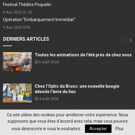
Festival Théâtre Poquelin
8 Aou 2026
21:30
Opération "Embarquement Immédiat"
9 Aou 2026
9:00
DERNIERS ARTICLES
Toutes les animations de l’été près de chez vous
6 août 2026
Chez l’Optic du Brusc: une nouvelle bougie
dévoile l’âme du lieu
4 août 2026
Ce site utilise des cookies pour améliorer votre expérience. Nous
Que faire en ce premier week-end du mois
supposons que vous êtes d'accord avec cela, mais vous pouvez
d’août aux environs de Toulon ?
vous désinscrire si vous le souhaitez.
Accepter
Plus
30 juillet 2026