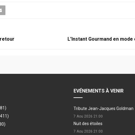
 retour
L’Instant Gourmand en mode
EVÉNEMENTS À VENIR
481)
Tribute Jean-Jacques Goldman
(411)
7 Aou 2026
21:00
Nuit des étoiles
80)
7 Aou 2026
21:00