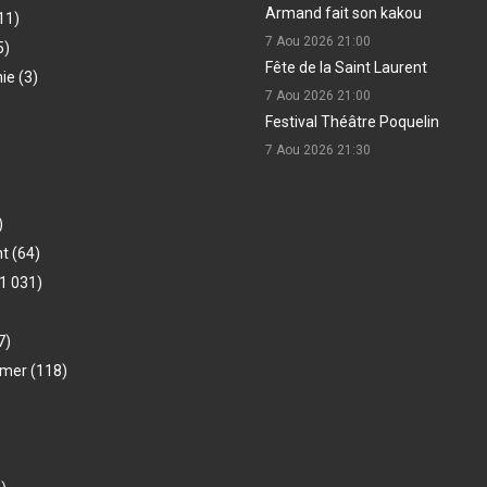
Armand fait son kakou
11)
7 Aou 2026
21:00
5)
Fête de la Saint Laurent
hie
(3)
7 Aou 2026
21:00
Festival Théâtre Poquelin
7 Aou 2026
21:30
)
nt
(64)
1 031)
7)
-mer
(118)
)