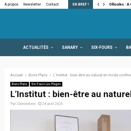
e la fermeture…
A propos
Newsletter
Contact
EN BREF !
Ollioules : A
ACTUALITÉS
SANARY
SIX-FOURS
B
Accueil
Bons Plans
L’Institut : bien-être au naturel en mode confi
Bons Plans
Six-Fours Les Plages
L’Institut : bien-être au natu
Par
Clementine
24 avril 2020