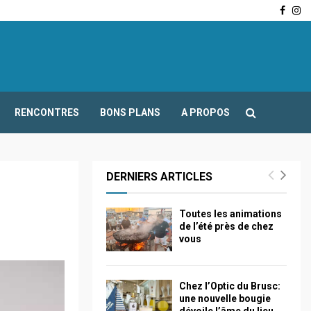
Face
In
-Fours : Frédéric Boccaletti s’adresse aux associations…
RENCONTRES
BONS PLANS
A PROPOS
DERNIERS ARTICLES
Toutes les animations
de l’été près de chez
vous
Chez l’Optic du Brusc:
une nouvelle bougie