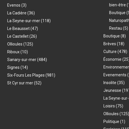
bien-être
(
Evenos
(3)
Boutique
(
La Cadière
(36)
Naturopat
La Seyne-sur-mer
(118)
Restau
(5)
Le Beausset
(47)
Boutique
(8)
Le Castellet
(26)
Brèves
(18)
Ollioules
(125)
Culture
(478)
Riboux
(10)
Économie
(25
Sanary-sur-mer
(484)
Environneme
Signes
(14)
Evenements
(
Six-Fours Les Plages
(981)
Insolite
(35)
St Cyr sur mer
(52)
Jeunesse
(19
La Seyne-sur
Loisirs
(75)
Ollioules
(125
Politique
(1)