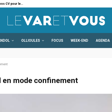
 vos CV pour le…
Six
ANDOL
OLLIOULES
FOCUS
WEEK-END
AGENDA
nement
rel en mode confinement