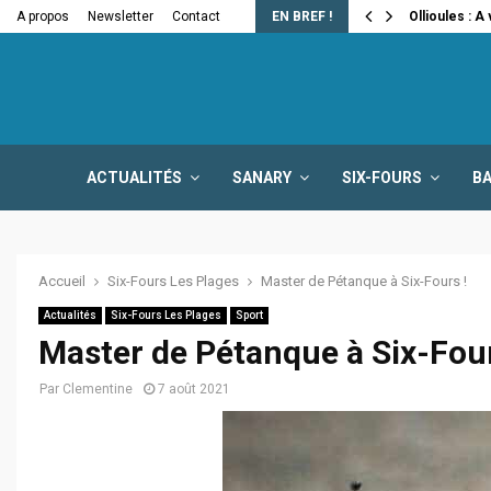
e la fermeture…
A propos
Newsletter
Contact
EN BREF !
Ollioules : A
ACTUALITÉS
SANARY
SIX-FOURS
B
Accueil
Six-Fours Les Plages
Master de Pétanque à Six-Fours !
Actualités
Six-Fours Les Plages
Sport
Master de Pétanque à Six-Four
Par
Clementine
7 août 2021