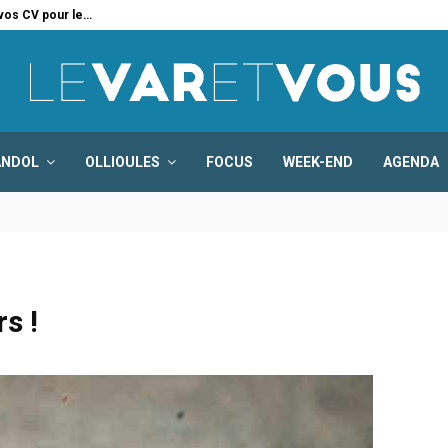
 vos CV pour le…
Six
ANDOL
OLLIOULES
FOCUS
WEEK-END
AGENDA
s !