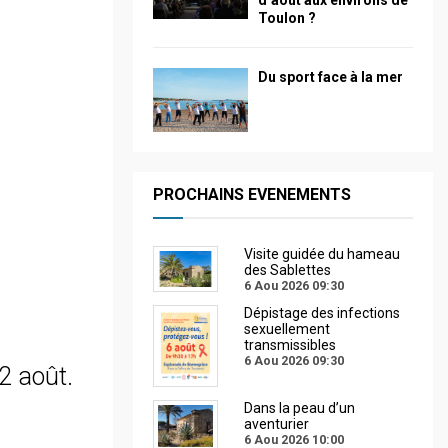
d’août aux environs de
Toulon ?
Du sport face à la mer
PROCHAINS EVENEMENTS
Visite guidée du hameau
des Sablettes
6 Aou 2026
09:30
Dépistage des infections
sexuellement
transmissibles
6 Aou 2026
09:30
12 août.
1
Dans la peau d’un
aventurier
6 Aou 2026
10:00