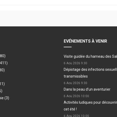
EVÉNEMENTS À VENIR
480)
Visite guidée du hameau des Sa
(411)
6 Aou 2026
9:30
Dépistage des infections sexue
80)
transmissibles
6 Aou 2026
9:30
11)
Dans la peau d’un aventurier
5)
6 Aou 2026
10:00
hie
(3)
Activités ludiques pour découvri
cet été !
6 Aou 2026
10:00