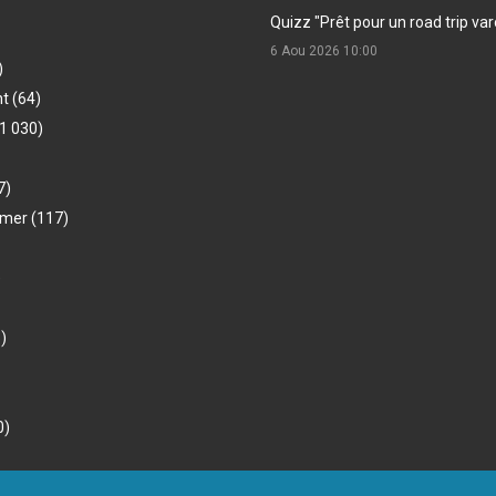
Quizz "Prêt pour un road trip var
6 Aou 2026
10:00
)
nt
(64)
1 030)
7)
-mer
(117)
)
)
0)