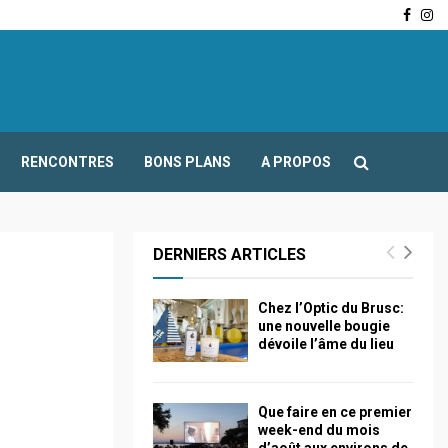
Face
In
-Fours : Frédéric Boccaletti s’adresse aux associations…
RENCONTRES
BONS PLANS
A PROPOS
DERNIERS ARTICLES
Chez l’Optic du Brusc:
une nouvelle bougie
dévoile l’âme du lieu
Que faire en ce premier
week-end du mois