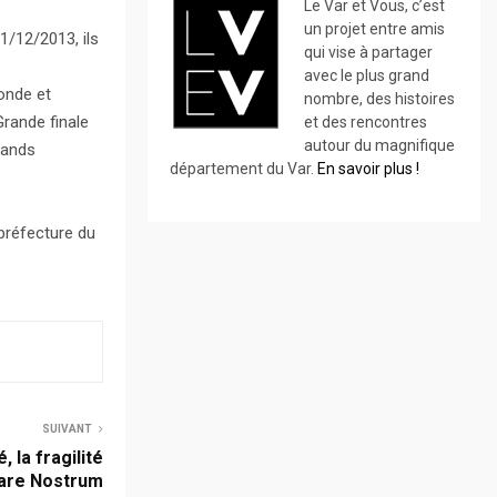
Le Var et Vous, c’est
un projet entre amis
1/12/2013, ils
qui vise à partager
avec le plus grand
Monde et
nombre, des histoires
Grande finale
et des rencontres
autour du magnifique
rands
département du Var.
En savoir plus !
préfecture du
SUIVANT
 la fragilité
Mare Nostrum