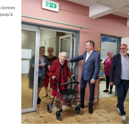
es bonnes
jusqu’à