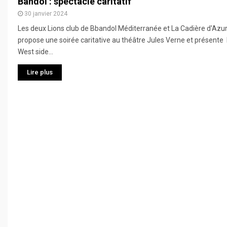
Bandol : spectacle caritatif
30 janvier 2024
Les deux Lions club de Bbandol Méditerranée et La Cadière d'Azu
propose une soirée caritative au théâtre Jules Verne et présente l
West side...
Lire plus