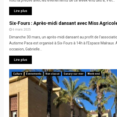
voici la preuve avec les événements de ce week-end des 8, 9 et...
Lire plus
Six-Fours : Après-midi dansant avec Miss Agricol
6 mars 2025
Dimanche 30 mars, un après-midi dansant au profit de l'associati
Autisme Paca est organisé à Six-Fours à 14h à l'Espace Malraux. 
occasion, Gabrielle...
Lire plus
Culture
Evenements
Non classé
Sanary-sur-mer
Week-end