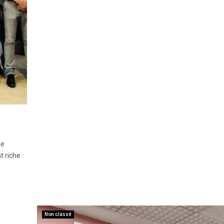
de
t riche
Non classé