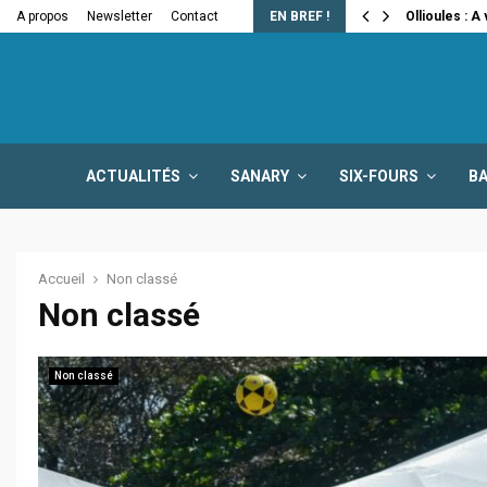
e la fermeture…
A propos
Newsletter
Contact
EN BREF !
Ollioules : A
ACTUALITÉS
SANARY
SIX-FOURS
B
Accueil
Non classé
Non classé
Non classé