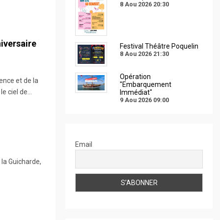
8 Aou 2026
20:30
niversaire
Festival Théâtre Poquelin
8 Aou 2026
21:30
Opération
nce et de la
"Embarquement
e ciel de...
Immédiat"
9 Aou 2026
09:00
Email
 la Guicharde,