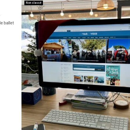
Non classé
r
e ballet