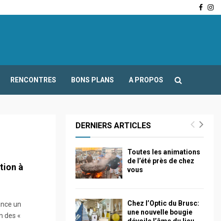
Face
In
-Fours : Frédéric Boccaletti s’adresse aux associations…
RENCONTRES
BONS PLANS
A PROPOS
DERNIERS ARTICLES
Toutes les animations
de l’été près de chez
tion à
vous
Chez l’Optic du Brusc:
ance un
une nouvelle bougie
n des «