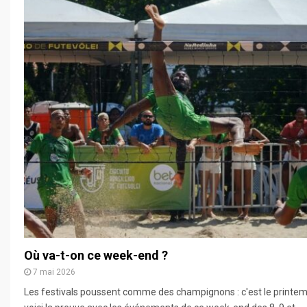
Où va-t-on ce week-end ?
7 mai 2026
Les festivals poussent comme des champignons : c'est le printem