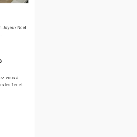
n Joyeux Noël
..
O
dez-vous à
les 1er et...