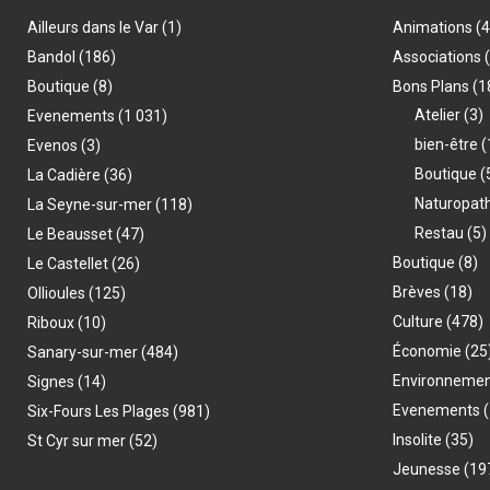
Ailleurs dans le Var
(1)
Animations
(
Bandol
(186)
Associations
Boutique
(8)
Bons Plans
(1
Atelier
(3)
Evenements
(1 031)
bien-être
(
Evenos
(3)
Boutique
(
La Cadière
(36)
Naturopat
La Seyne-sur-mer
(118)
Restau
(5)
Le Beausset
(47)
Boutique
(8)
Le Castellet
(26)
Brèves
(18)
Ollioules
(125)
Culture
(478)
Riboux
(10)
Économie
(25
Sanary-sur-mer
(484)
Environneme
Signes
(14)
Evenements
(
Six-Fours Les Plages
(981)
Insolite
(35)
St Cyr sur mer
(52)
Jeunesse
(19