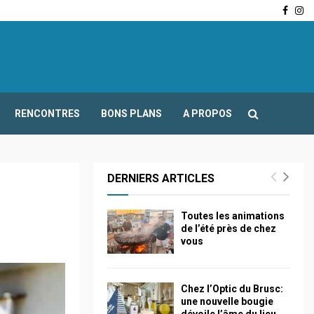
Face
In
-Fours : Frédéric Boccaletti s’adresse aux associations…
RENCONTRES
BONS PLANS
A PROPOS
DERNIERS ARTICLES
Toutes les animations
de l’été près de chez
vous
Chez l’Optic du Brusc:
une nouvelle bougie