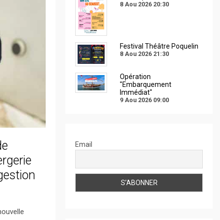
8 Aou 2026
20:30
Festival Théâtre Poquelin
8 Aou 2026
21:30
Opération
"Embarquement
Immédiat"
9 Aou 2026
09:00
de
Email
ergerie
gestion
nouvelle