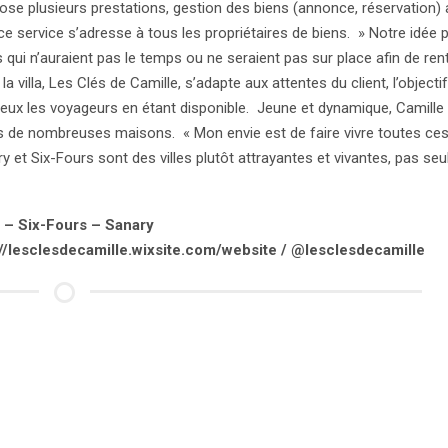
ose plusieurs prestations, gestion des biens (annonce, réservation) a
e service s’adresse à tous les propriétaires de biens. » Notre idée 
qui n’auraient pas le temps ou ne seraient pas sur place afin de renta
a villa, Les Clés de Camille, s’adapte aux attentes du client, l’objecti
 mieux les voyageurs en étant disponible. Jeune et dynamique, Camille
tes de nombreuses maisons. « Mon envie est de faire vivre toutes ces
y et Six-Fours sont des villes plutôt attrayantes et vivantes, pas se
e – Six-Fours – Sanary
://lesclesdecamille.wixsite.com/website / @lesclesdecamille