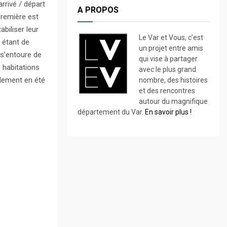
rrivé / départ
A PROPOS
première est
biliser leur
Le Var et Vous, c’est
f étant de
un projet entre amis
 s’entoure de
qui vise à partager
 habitations
avec le plus grand
ulement en été
nombre, des histoires
et des rencontres
autour du magnifique
département du Var.
En savoir plus !