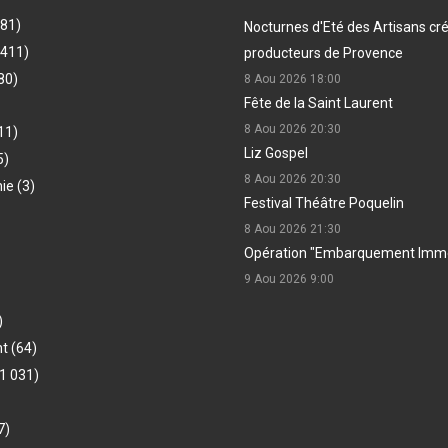
481)
Nocturnes d'Eté des Artisans cr
(411)
producteurs de Provence
80)
8 Aou 2026
18:00
Fête de la Saint Laurent
8 Aou 2026
20:30
11)
Liz Gospel
5)
8 Aou 2026
20:30
hie
(3)
Festival Théâtre Poquelin
8 Aou 2026
21:30
Opération "Embarquement Immé
9 Aou 2026
9:00
)
nt
(64)
1 031)
7)