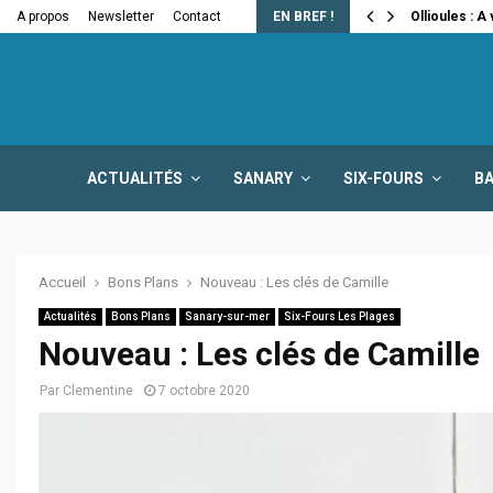
e la fermeture…
A propos
Newsletter
Contact
EN BREF !
Ollioules : A
ACTUALITÉS
SANARY
SIX-FOURS
B
Accueil
Bons Plans
Nouveau : Les clés de Camille
Actualités
Bons Plans
Sanary-sur-mer
Six-Fours Les Plages
Nouveau : Les clés de Camille
Par
Clementine
7 octobre 2020