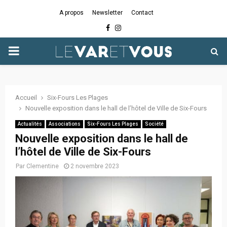
A propos
Newsletter
Contact
Facebook
Instagram
PRIMARY
MENU
Accueil
Six-Fours Les Plages
Nouvelle exposition dans le hall de l’hôtel de Ville de Six-Fours
Actualités
Associations
Six-Fours Les Plages
Société
Nouvelle exposition dans le hall de
l’hôtel de Ville de Six-Fours
Par
Clementine
2 novembre 2023