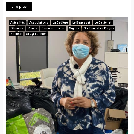
Lire plus
Actualités
Associations
La Cadière
Le Beausset
Le Castellet
Ollioules
Riboux
Sanary-sur-mer
Signes
Six-Fours Les Plages
Société
St Cyr sur mer