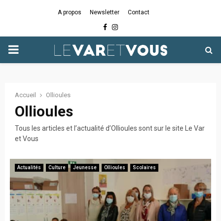
A propos
Newsletter
Contact
Facebook
Instagram
PRIMARY
MENU
Accueil
Ollioules
Ollioules
Tous les articles et l’actualité d’Ollioules sont sur le site Le Var
et Vous
Actualités
Culture
Jeunesse
Ollioules
Scolaires