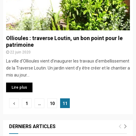
Ollioules : traverse Loutin, un bon point pour le
patrimoine
22 juin 2020
La ville d'Ollioules vient d’inaugurer les travaux d'embellissement
de la Traverse Loutin. Un jardin vient d’y être créer et le chantier a
mis au jour...
Lire plus
Navigation
1
…
10
11
des
articles
DERNIERS ARTICLES