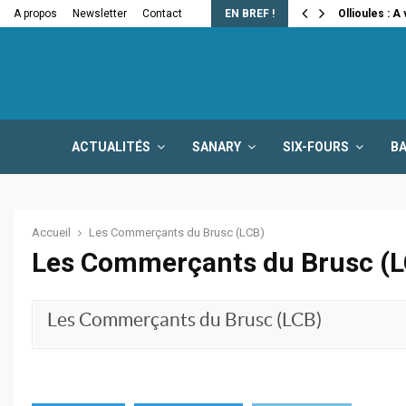
e la fermeture…
A propos
Newsletter
Contact
EN BREF !
Ollioules : A
ACTUALITÉS
SANARY
SIX-FOURS
B
Accueil
Les Commerçants du Brusc (LCB)
Les Commerçants du Brusc (
Les Commerçants du Brusc (LCB)