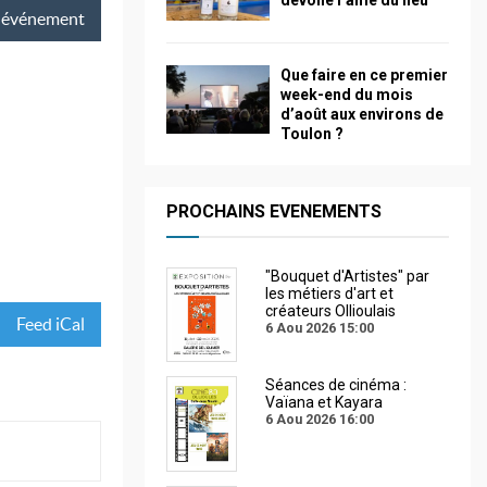
dévoile l’âme du lieu
événement
Que faire en ce premier
week-end du mois
d’août aux environs de
Toulon ?
PROCHAINS EVENEMENTS
"Bouquet d'Artistes" par
les métiers d'art et
créateurs Ollioulais
Feed iCal
6 Aou 2026
15:00
Séances de cinéma :
Vaïana et Kayara
6 Aou 2026
16:00