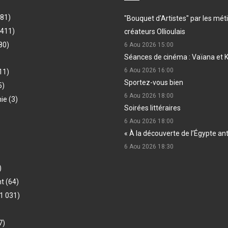
481)
"Bouquet d'Artistes" par les méti
(411)
créateurs Ollioulais
80)
6 Aou 2026
15:00
Séances de cinéma : Vaïana et 
6 Aou 2026
16:00
11)
Sportez-vous bien
5)
6 Aou 2026
18:00
hie
(3)
Soirées littéraires
6 Aou 2026
18:00
« À la découverte de l’Égypte an
6 Aou 2026
18:30
)
nt
(64)
1 031)
7)