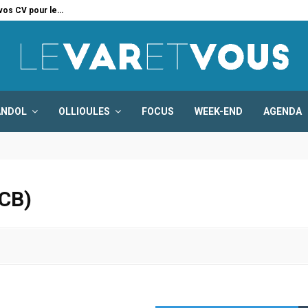
 vos CV pour le…
Six
ANDOL
OLLIOULES
FOCUS
WEEK-END
AGENDA
LCB)