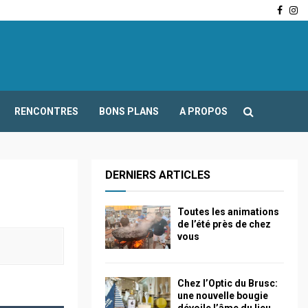
Face
In
-Fours : Frédéric Boccaletti s’adresse aux associations…
RENCONTRES
BONS PLANS
A PROPOS
DERNIERS ARTICLES
Toutes les animations
de l’été près de chez
vous
Chez l’Optic du Brusc:
une nouvelle bougie