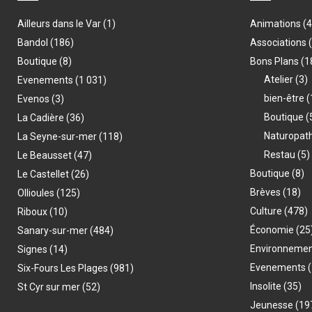
Ailleurs dans le Var
(1)
Animations
(
Bandol
(186)
Associations
Boutique
(8)
Bons Plans
(1
Atelier
(3)
Evenements
(1 031)
bien-être
(
Evenos
(3)
Boutique
(
La Cadière
(36)
Naturopat
La Seyne-sur-mer
(118)
Restau
(5)
Le Beausset
(47)
Boutique
(8)
Le Castellet
(26)
Brèves
(18)
Ollioules
(125)
Culture
(478)
Riboux
(10)
Économie
(25
Sanary-sur-mer
(484)
Environneme
Signes
(14)
Evenements
(
Six-Fours Les Plages
(981)
Insolite
(35)
St Cyr sur mer
(52)
Jeunesse
(19