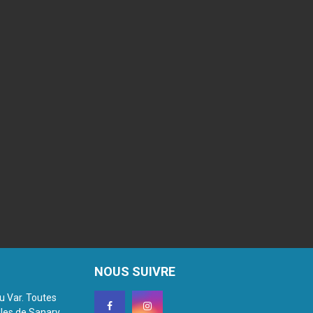
NOUS SUIVRE
du Var. Toutes
lles de Sanary