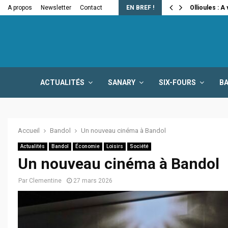
e la fermeture…
A propos
Newsletter
Contact
EN BREF !
Ollioules : A
ACTUALITÉS
SANARY
SIX-FOURS
B
Accueil
Bandol
Un nouveau cinéma à Bandol
Actualités
Bandol
Économie
Loisirs
Société
Un nouveau cinéma à Bandol
Par
Clementine
27 mars 2026