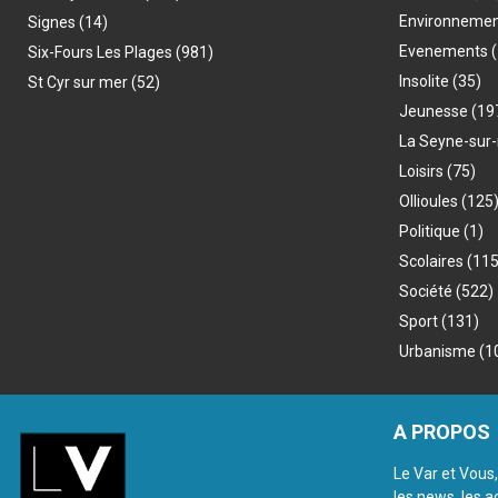
Environneme
Signes
(14)
Evenements
(
Six-Fours Les Plages
(981)
Insolite
(35)
St Cyr sur mer
(52)
Jeunesse
(19
La Seyne-sur
Loisirs
(75)
Ollioules
(125
Politique
(1)
Scolaires
(115
Société
(522)
Sport
(131)
Urbanisme
(1
A PROPOS
Le Var et Vous,
les news, les a