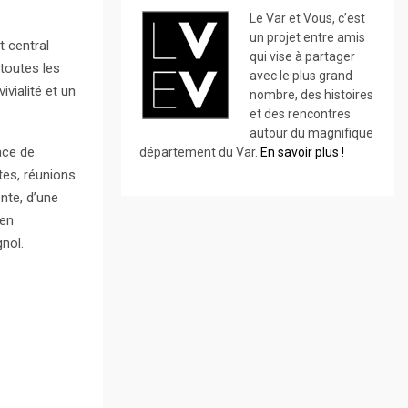
Le Var et Vous, c’est
un projet entre amis
t central
qui vise à partager
toutes les
avec le plus grand
vialité et un
nombre, des histoires
et des rencontres
autour du magnifique
ace de
département du Var.
En savoir plus !
tes, réunions
nte, d’une
 en
nol.