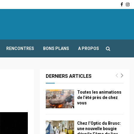
Face
In
-Fours : Frédéric Boccaletti s’adresse aux associations…
RENCONTRES
BONS PLANS
A PROPOS
DERNIERS ARTICLES
Toutes les animations
de l’été près de chez
vous
Chez l’Optic du Brusc:
une nouvelle bougie