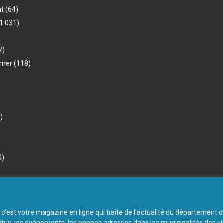
nt
(64)
1 031)
7)
-mer
(118)
)
)
0)
 c'est votre magazine en ligne qui traite de l'actualité du département 
ctus, les événements, les bonnes adresses dans les municipalités des vi