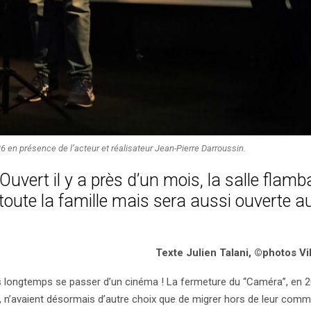
26 en présence de l’acteur et réalisateur Jean-Pierre Darroussin.
vert il y a près d’un mois, la salle flamb
oute la famille mais sera aussi ouverte a
Texte Julien Talani, ©photos Vi
us longtemps se passer d’un cinéma ! La fermeture du “Caméra”, en 2
e, n’avaient désormais d’autre choix que de migrer hors de leur com