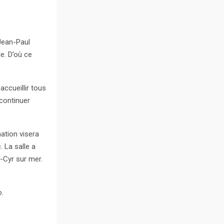
 Jean-Paul
e. D’où ce
ccueillir tous
 continuer
ation visera
. La salle a
t-Cyr sur mer.
o.