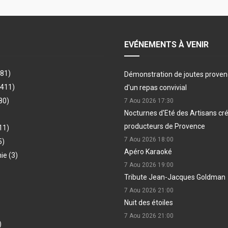
EVÉNEMENTS À VENIR
481)
Démonstration de joutes provenç
(411)
d'un repas convivial
80)
7 Aou 2026
17:30
Nocturnes d'Eté des Artisans cr
producteurs de Provence
11)
7 Aou 2026
18:00
5)
Apéro Karaoké
hie
(3)
7 Aou 2026
19:00
Tribute Jean-Jacques Goldman
7 Aou 2026
21:00
Nuit des étoiles
7 Aou 2026
21:00
)