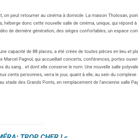
t, on peut retourner au cinéma à domicile. La maison Tholosan, poin
, héberge donc cette nouvelle salle de cinéma, unique, qui répond à 
éo de dernière génération, des sièges confortables, un espace convi
’une capacité de 88 places, a été créée de toutes pièces en lieu et pl
lle Marcel Pagnol, qui accueillait concerts, conférences, portes ouver
ns du sang… et dont elle conserve le nom. Une nouvelle salle polyvale
eux cents personnes, verra le jour, quant à elle, au sein du complexe
au stade des Grands Ponts, en remplacement de l’ancienne salle Pag
MÉRA: TROP CHER ! «