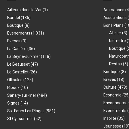
Ailleurs dans le Var
(1)
Animations
(
Bandol
(186)
Associations
Boutique
(8)
Bons Plans
(1
Atelier
(3)
Evenements
(1 031)
bien-être
(
Evenos
(3)
Boutique
(
La Cadière
(36)
Naturopat
La Seyne-sur-mer
(118)
Restau
(5)
Le Beausset
(47)
Boutique
(8)
Le Castellet
(26)
Brèves
(18)
Ollioules
(125)
Culture
(478)
Riboux
(10)
Économie
(25
Sanary-sur-mer
(484)
Environneme
Signes
(14)
Evenements
(
Six-Fours Les Plages
(981)
Insolite
(35)
St Cyr sur mer
(52)
Jeunesse
(19