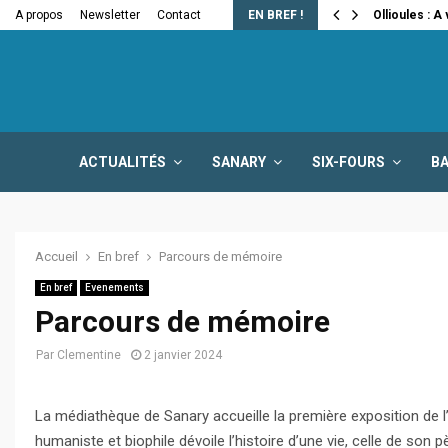
e la fermeture…
A propos
Newsletter
Contact
EN BREF !
Ollioules : A
ACTUALITÉS
SANARY
SIX-FOURS
B
Accueil
En bref
Parcours de mémoire
En bref
Evenements
Parcours de mémoire
Par
Clementine
2 janvier 2024
La médiathèque de Sanary accueille la première exposition de l’
humaniste et biophile dévoile l’histoire d’une vie, celle de son p