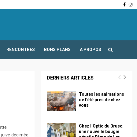
Face
In
-Fours : Frédéric Boccaletti s’adresse aux associations…
RENCONTRES
BONS PLANS
A PROPOS
DERNIERS ARTICLES
Toutes les animations
de l’été près de chez
vous
Chez l’Optic du Brusc:
ette
une nouvelle bougie
e juive décimée