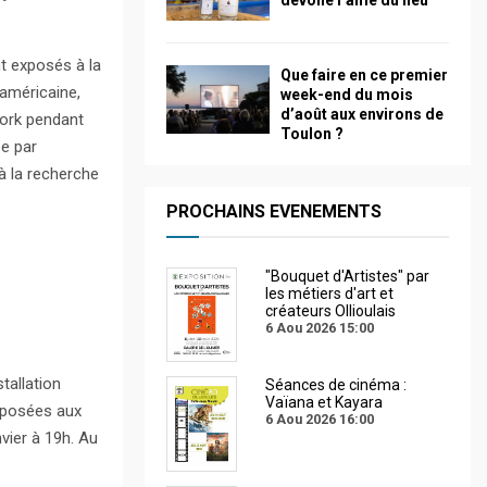
dévoile l’âme du lieu
t exposés à la
Que faire en ce premier
 américaine,
week-end du mois
d’août aux environs de
York pendant
Toulon ?
ée par
à la recherche
PROCHAINS EVENEMENTS
"Bouquet d'Artistes" par
les métiers d'art et
créateurs Ollioulais
6 Aou 2026
15:00
tallation
Séances de cinéma :
Vaïana et Kayara
roposées aux
6 Aou 2026
16:00
nvier à 19h. Au