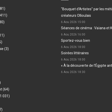
481)
"Bouquet d'Artistes" par les méti
(411)
créateurs Ollioulais
80)
6 Aou 2026
15:00
Séances de cinéma : Vaïana et 
6 Aou 2026
16:00
11)
Sportez-vous bien
5)
6 Aou 2026
18:00
hie
(3)
Soirées littéraires
6 Aou 2026
18:00
« À la découverte de l’Égypte an
6 Aou 2026
18:30
)
nt
(64)
1 031)
7)