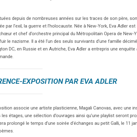
ctuées depuis de nombreuses années sur les traces de son père, son
 par l’exil, la guerre et l’holocauste. Née à New-York, Eva Adler est
de chœur et chef d’orchestre principal du Métropolitain Opera de New-
fuir le nazisme. Il a été l’un des seuls survivants d’une famille décim
gton DC, en Russie et en Autriche, Eva Adler a entrepris une enquête 
emande.
RENCE-EXPOSITION PAR EVA ADLER
tion associe une artiste plasticienne, Magali Canovas, avec une ins
ans les étages, une sélection d’ouvrages ainsi qu’une playlist seront p
era prolongé le temps d’une soirée d’échanges au petit Galli, le 11 ja
poèmes.