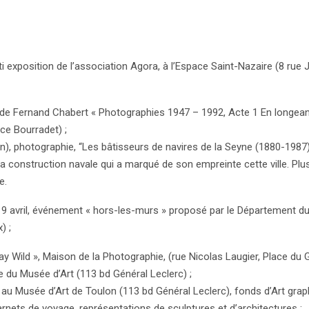
ti exposition de l’association Agora, à l’Espace Saint-Nazaire (8 rue
 de Fernand Chabert « Photographies 1947 – 1992, Acte 1 En longean
ce Bourradet) ;
son), photographie, “Les bâtisseurs de navires de la Seyne (1880-1987)
a construction navale qui a marqué de son empreinte cette ville. Plu
e.
 19 avril, événement « hors-les-murs » proposé par le Département du
) ;
ay Wild », Maison de la Photographie, (rue Nicolas Laugier, Place du G
que du Musée d’Art (113 bd Général Leclerc) ;
, au Musée d’Art de Toulon (113 bd Général Leclerc), fonds d’Art gra
arnets de voyage, représentations de sculptures et d’architectures ;