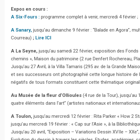
Expos en cours :
A Six-Fours :
programme complet à venir, mercredi 4 février ;
A Sanary,
jusqu’au dimanche 9 février : “Balade en Agora”, mul
Courreau)
;
Lire ICI
A La Seyne,
jusqu’au samedi 22 février, exposition des Fonds
chemins », Maison du patrimoine (2 rue Denfert Rochereau, Pla
Jusqu’au 27 Avril, à la Villa Tamaris (295 av. de la Grande Mai
et ses successeurs ont photographié cette longue histoire de l
négatifs de tous formats constituent cette thématique original
Au Musée de la fleur d’Ollioules
(4 rue de la Tour), jusqu’au
quatre éléments dans l’art” (artistes nationaux et internationaux
A Toulon,
jusqu’au mercredi 12 février : Rita Parker « How 2 St
jusqu’au mercredi 19 février : « Cap sur l’Asie », à la Bibliothè
Jusqu’au 20 avril, “Exposition – Variations Dessin XVIIe – XXe”
Evolution du dessin à travers les siècles. Etudes, académies, c