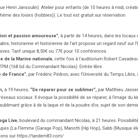
ue Henri Jansoulin). Atelier pour enfants (de 10 heures à midi, créat
thème des loisirs (hobbies)). Le tout est gratuit sur réservation.
tion et passion amoureuse”
, à partir de 14 heures, dans les locaux 
e, historienne et historienne de l’art propose un regard neuf sur l’
rsives. Tarif unique 8,50€ ou 77€ pour 10 conférences.
e de la Marine nationale
, cette fois à l’auditorium Robert Casades
 TPM (168 bd du Commandant Nicolas). Entrée libre.
e de France”
, par Frédéric Pédron, avec l’Université du Temps Libre,
n,
à 19 heures,
“Se réparer pour se sublimer”,
par Matthieu Jasse
réseaux sociaux. Il évoque la possibilité de se réparer, à l’image du ki
sublimant grâce à de la laque et de la poudre d’or, sujet de son derni
ga Live
, boulevard du commandant Nicolas, à 21 heures. Possibilit
oupes (La Flemme (Garage Pop), Mariotti (Hip Hop), Sabb (Musique él
ations sur https://tandem83.com/