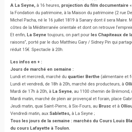
A La Seyne,
à 16 heures,
projection du film documentaire
«
la Fondation du patrimoine, à la Maison du patrimoine (2 rue D
Michel Pacha, né le 16 juillet 1819 à Sanary dont il sera Maire. M
côtes de la Méditerranée orientale et dont on retrouve l’emprei
Et enfin,
La Seyne
toujours, on part pour
les Chapiteaux de l
raisons”, porté par le duo Matthieu Gary / Sidney Pin qui parta
réduit 15€. Spectacle à 20h.
Les infos en + :
Jours de marché en semaine :
Lundi et mercredi, marché du
quartier Berthe
(alimentaire et f
Lundi et vendredi, de 18h à 20h, marché des producteurs, à
Oll
Mardi de 17h à 20h, à
La Seyne
, au 1100 chemin de Brémond, m
Mardi matin, marché de plein air provençal et forain, place Gabri
Jeudi matin, quai Saint-Pierre, à Six-Fours, au
Brusc
et à
Ollio
Vendredi matin, aux
Sablettes,
à La Seyne ;
Tous les jours de la semaine : marchés du Cours Louis Blan
du cours Lafayette à Toulon.