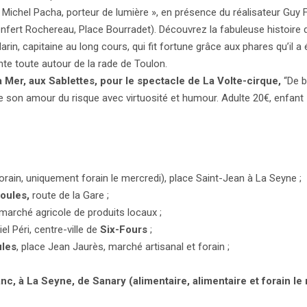
 Michel Pacha, porteur de lumière », en présence du réalisateur Guy 
enfert Rochereau, Place Bourradet). Découvrez la fabuleuse histoire 
arin, capitaine au long cours, qui fit fortune grâce aux phares qu’il a 
nte toute autour de la rade de Toulon.
a Mer, aux Sablettes, pour le spectacle de La Volte-cirque,
“De 
ge son amour du risque avec virtuosité et humour. Adulte 20€, enfant 1
orain, uniquement forain le mercredi), place Saint-Jean à La Seyne ;
ioules,
route de la Gare ;
arché agricole de produits locaux ;
el Péri, centre-ville de
Six-Fours
;
ules
, place Jean Jaurès, marché artisanal et forain ;
c, à La Seyne, de Sanary (alimentaire, alimentaire et forain le