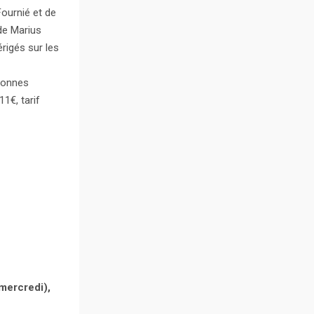
Fournié et de
de Marius
érigés sur les
bonnes
1€, tarif
 mercredi),