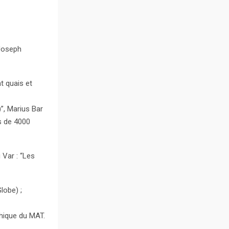
 Joseph
t quais et
”, Marius Bar
s de 4000
 Var : “Les
lobe) ;
phique du MAT.