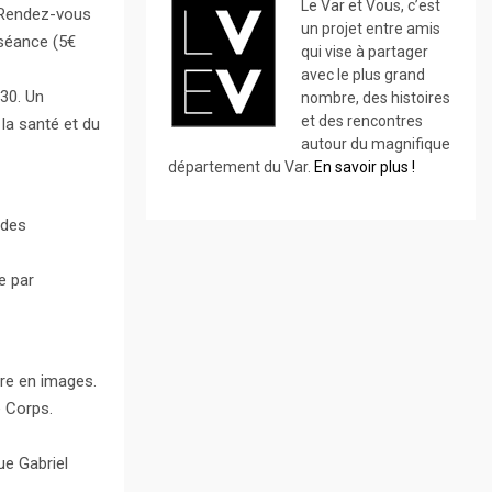
Le Var et Vous, c’est
e Rendez-vous
un projet entre amis
 séance (5€
qui vise à partager
avec le plus grand
30. Un
nombre, des histoires
et des rencontres
la santé et du
autour du magnifique
département du Var.
En savoir plus !
 des
e par
re en images.
e Corps.
ue Gabriel