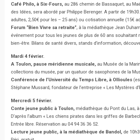
Café Philo, à Six-Fours,
au 286 chemin de Bassaquet, au Maël
des Idées, sera abordé par Philippe Berenger. A partir de 19h30
adultes, 2,50€ pour les – 25 ans) ou cotisation annuelle (15€ a
Forum “Bien Vivre sa retraite”
, à la médiathèque Jean Duham
événement pour tous les jeunes de plus de 60 ans souhaitant mi
bien-être. Bilans de santé divers, stands d’information, découve
Mardi 4 février.
A Toulon, pause méridienne musicale,
au Musée de la Marin
collections du musée, par un quatuor de saxophones de la Musi
Conférence de l’Université du Temps Libre, à Ollioules
(es
Stéphane Mussard, fondateur de l’entreprise « Les Mystères d’El
Mercredi 5 février.
Conte jeune public à Toulon,
médiathèque du Pont du Las, à 
D’après l’album « Les chiens pirates dans les griffes de Barb
Entrée libre. Réservation au 04 94 36 36 52.
Lecture jeune public, à la médiathèque de Bandol,
de 10h30 
Péri, gratuit.