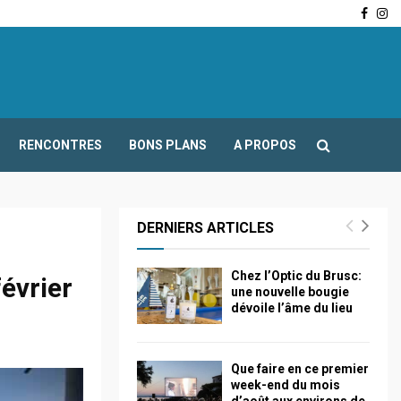
Face
In
-Fours : Frédéric Boccaletti s’adresse aux associations…
RENCONTRES
BONS PLANS
A PROPOS
DERNIERS ARTICLES
Chez l’Optic du Brusc:
février
une nouvelle bougie
dévoile l’âme du lieu
Que faire en ce premier
week-end du mois