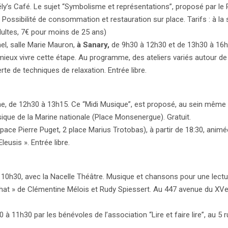
y’s Café. Le sujet “Symbolisme et représentations”, proposé par l
. Possibilité de consommation et restauration sur place. Tarifs : à la
dultes, 7€ pour moins de 25 ans)
el, salle Marie Mauron,
à Sanary,
de 9h30 à 12h30 et de 13h30 à 16h
eux vivre cette étape. Au programme, des ateliers variés autour de 
rte de techniques de relaxation. Entrée libre.
e, de 12h30 à 13h15. Ce “Midi Musique”, est proposé, au sein même
que de la Marine nationale (Place Monsenergue). Gratuit.
pace Pierre Puget, 2 place Marius Trotobas), à partir de 18:30, animé
eusis ». Entrée libre.
10h30, avec la Nacelle Théâtre. Musique et chansons pour une lectu
echat » de Clémentine Mélois et Rudy Spiessert. Au 447 avenue du XV
à 11h30 par les bénévoles de l’association “Lire et faire lire”, au 5 r