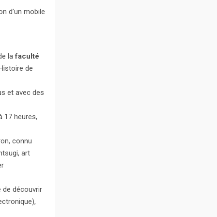
ion d’un mobile
de la
faculté
Histoire de
us et avec des
 à 17 heures,
ron, connu
ntsugi, art
er
é de découvrir
ectronique),