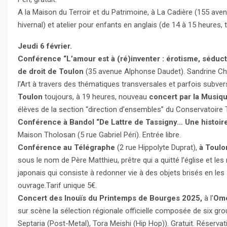
A la Maison du Terroir et du Patrimoine, à La Cadière (155 aven
hivernal) et atelier pour enfants en anglais (de 14 à 15 heures, 
Jeudi 6 février.
Conférence “L’amour est à (ré)inventer : érotisme, séduc
de droit de Toulon
(35 avenue Alphonse Daudet). Sandrine Chabr
l’Art à travers des thématiques transversales et parfois subve
Toulon
toujours, à 19 heures, nouveau
concert par la Musiqu
élèves de la section “direction d’ensembles” du Conservatoire
Conférence à Bandol “De Lattre de Tassigny… Une histoir
Maison Tholosan (5 rue Gabriel Péri). Entrée libre.
Conférence au Télégraphe
(2 rue Hippolyte Duprat),
à Toulo
sous le nom de Père Matthieu, prêtre qui a quitté l’église et les 
japonais qui consiste à redonner vie à des objets brisés en les 
ouvrage.Tarif unique 5€.
Concert des Inouïs du Printemps de Bourges 2025,
à l’
Ome
sur scène la sélection régionale officielle composée de six gr
Septaria (Post-Metal), Tora Meishi (Hip Hop)). Gratuit. Réserv