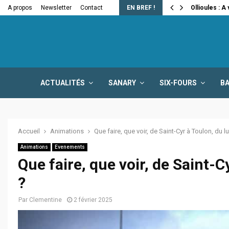
e la fermeture…
A propos
Newsletter
Contact
EN BREF !
Ollioules : A
ACTUALITÉS
SANARY
SIX-FOURS
B
Accueil
Animations
Que faire, que voir, de Saint-Cyr à Toulon, du lu
Animations
Evenements
Que faire, que voir, de Saint-Cy
?
Par
Clementine
2 février 2025