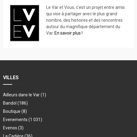
Le Var et Vous, c’est un projet entre amis
qui vise à partager avec le plus grand
nombre, des histoires et des rencontres
autour du magnifique département du
Var.
En savoir plus !
VILLES
Ailleurs dans le Var
(1)
Bandol
(186)
Boutique
(8)
Evenements
(1 031)
Evenos
(3)
La Cadière
(36)