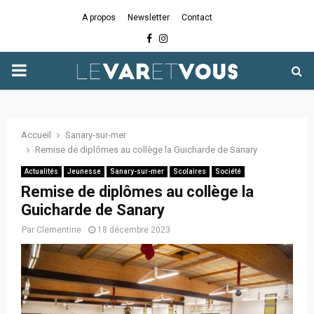
A propos
Newsletter
Contact
Facebook
Instagram
PRIMARY
MENU
Accueil
Sanary-sur-mer
Remise de diplômes au collège la Guicharde de Sanary
Actualités
Jeunesse
Sanary-sur-mer
Scolaires
Société
Remise de diplômes au collège la
Guicharde de Sanary
Par
Clementine
18 décembre 2023