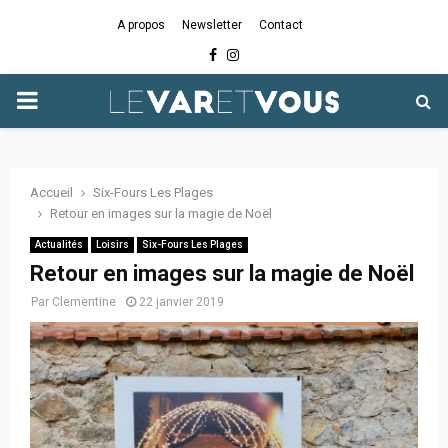
A propos
Newsletter
Contact
Facebook
Instagram
PRIMARY
MENU
Accueil
Six-Fours Les Plages
Retour en images sur la magie de Noël
Actualités
Loisirs
Six-Fours Les Plages
Retour en images sur la magie de Noël
Par
Clementine
22 janvier 2019